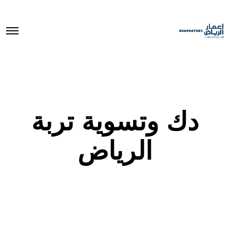
O
p
e
n
M
e
n
u
دك وتسوية تربة
الرياض