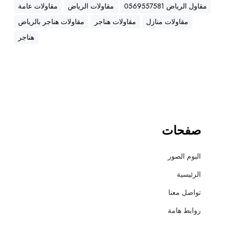
ه
مقاول الرياض 0569557581
مقاولات الرياض
مقاولات عامة
ن
مقاولات منازل
مقاولات هناجر
مقاولات هناجر بالرياض
ا
ج
هناجر
ر
،
ع
ز
ل
،
أ
صفحات
س
ف
البوم الصور
ل
ت
الرئيسية
و
تواصل معنا
ت
ش
روابط هامة
ط