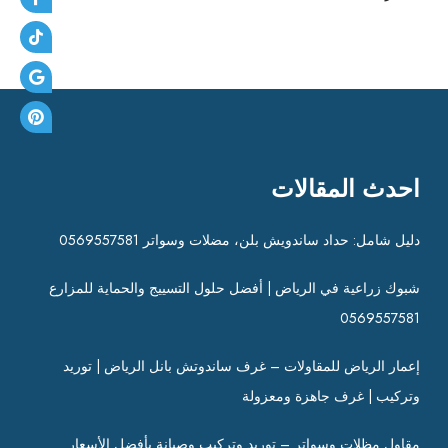
احدث المقالات
دليل شامل: حداد ساندويش بلن، مضلات وسواتر 0569557581
شبوك زراعية في الرياض | أفضل حلول التسييج والحماية للمزارع
0569557581
إعمار الرياض للمقاولات – غرف ساندوتش بانل الرياض | توريد
وتركيب | غرف جاهزة ومعزولة
مقاول مظلات وسواتر – توريد وتركيب وصيانة بأفضل الأسعار