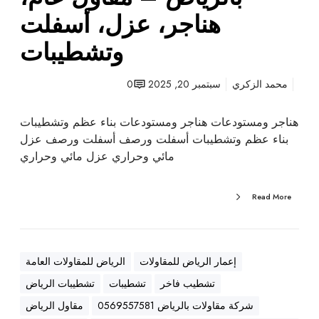
ت
هناجر، عزل، أسفلت
ب
وتشطيبات
ا
ل
ر
محمد الزكري
سبتمبر 20, 2025
0
ي
ا
هناجر ومستودعات هناجر ومستودعات بناء عظم وتشطيبات
ض
بناء عظم وتشطيبات أسفلت ورصف أسفلت ورصف عزل
–
مائي وحراري عزل مائي وحراري
م
ق
Read More
ا
و
ل
ع
إعمار الرياض للمقاولات
الرياض للمقاولات العامة
ا
تشطيب فاخر
تشطيبات
تشطيبات الرياض
م
،
شركة مقاولات بالرياض 0569557581
مقاول الرياض