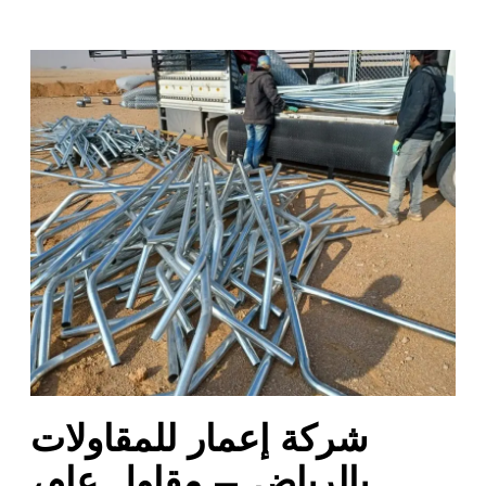
ش
ر
ك
ة
إ
ع
م
ا
ر
ل
ل
م
ق
ا
شركة إعمار للمقاولات
و
ل
بالرياض – مقاول عام،
ا