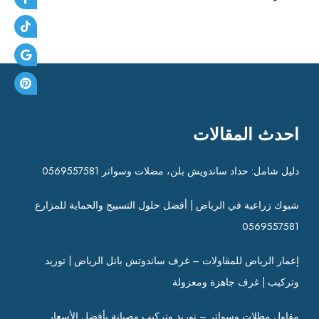
احدث المقالات
دليل شامل: حداد ساندويش بلن، مضلات وسواتر 0569557581
شبوك زراعية في الرياض | أفضل حلول التسييج والحماية للمزارع
0569557581
إعمار الرياض للمقاولات – غرف ساندوتش بانل الرياض | توريد
وتركيب | غرف جاهزة ومعزولة
مقاول مظلات وسواتر – توريد وتركيب وصيانة بأفضل الأسعار