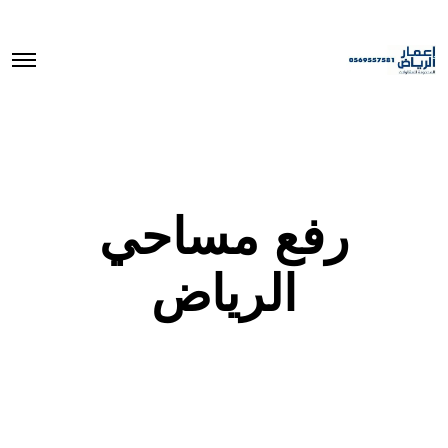
O
p
e
n
M
e
n
u
رفع مساحي
الرياض