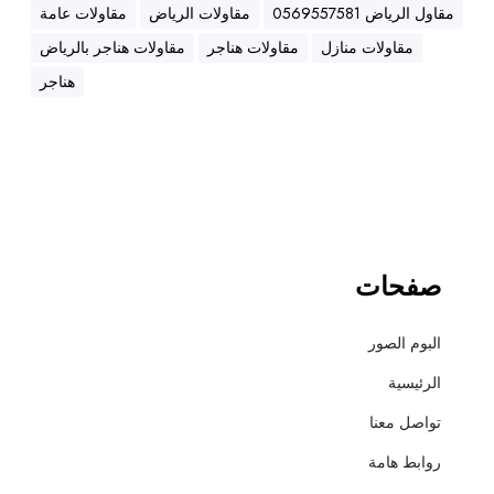
ه
مقاول الرياض 0569557581
مقاولات الرياض
مقاولات عامة
ن
مقاولات منازل
مقاولات هناجر
مقاولات هناجر بالرياض
ا
ج
هناجر
ر
،
ع
ز
ل
،
أ
صفحات
س
ف
البوم الصور
ل
ت
الرئيسية
و
تواصل معنا
ت
ش
روابط هامة
ط