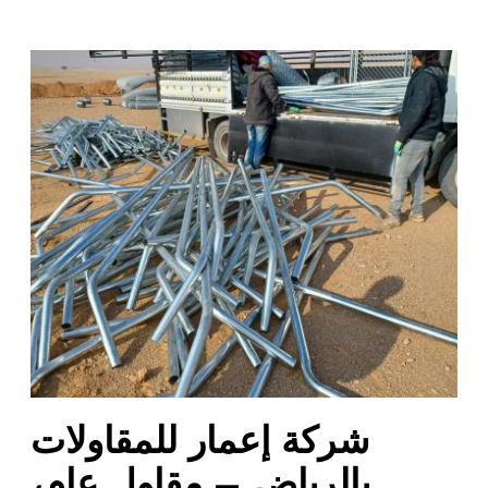
ش
ر
ك
ة
إ
ع
م
ا
ر
ل
ل
م
ق
ا
شركة إعمار للمقاولات
و
ل
بالرياض – مقاول عام،
ا