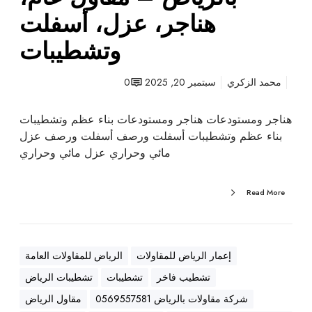
ت
هناجر، عزل، أسفلت
ب
وتشطيبات
ا
ل
ر
محمد الزكري
سبتمبر 20, 2025
0
ي
ا
هناجر ومستودعات هناجر ومستودعات بناء عظم وتشطيبات
ض
بناء عظم وتشطيبات أسفلت ورصف أسفلت ورصف عزل
–
مائي وحراري عزل مائي وحراري
م
ق
Read More
ا
و
ل
ع
إعمار الرياض للمقاولات
الرياض للمقاولات العامة
ا
تشطيب فاخر
تشطيبات
تشطيبات الرياض
م
،
شركة مقاولات بالرياض 0569557581
مقاول الرياض