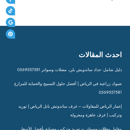
احدث المقالات
دليل شامل: حداد ساندويش بلن، مضلات وسواتر 0569557581
شبوك زراعية في الرياض | أفضل حلول التسييج والحماية للمزارع
0569557581
إعمار الرياض للمقاولات – غرف ساندوتش بانل الرياض | توريد
وتركيب | غرف جاهزة ومعزولة
مقاول مظلات وسواتر – توريد وتركيب وصيانة بأفضل الأسعار