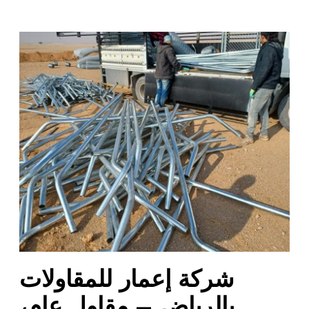
ش
ر
ك
ة
إ
ع
م
ا
ر
ل
ل
م
ق
ا
شركة إعمار للمقاولات
و
ل
بالرياض – مقاول عام،
ا