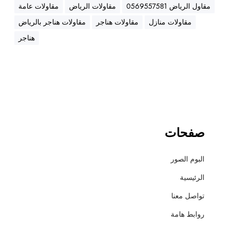
ه
مقاول الرياض 0569557581
مقاولات الرياض
مقاولات عامة
ن
مقاولات منازل
مقاولات هناجر
مقاولات هناجر بالرياض
ا
ج
هناجر
ر
،
ع
ز
ل
،
أ
صفحات
س
ف
البوم الصور
ل
ت
الرئيسية
و
تواصل معنا
ت
ش
روابط هامة
ط