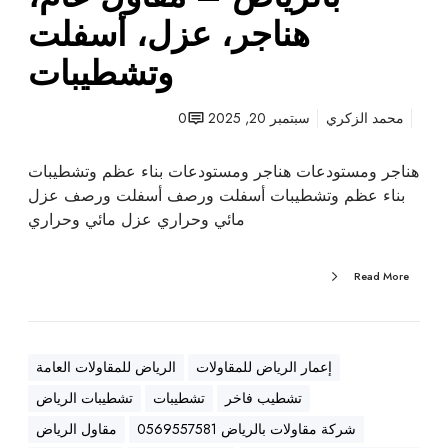
ت
هناجر، عزل، أسفلت
ب
وتشطيبات
ا
ل
ر
محمد الزكري
سبتمبر 20, 2025
0
ي
ا
هناجر ومستودعات هناجر ومستودعات بناء عظم وتشطيبات
ض
بناء عظم وتشطيبات أسفلت ورصف أسفلت ورصف عزل
–
مائي وحراري عزل مائي وحراري
م
ق
Read More
ا
و
ل
ع
إعمار الرياض للمقاولات
الرياض للمقاولات العامة
ا
تشطيب فاخر
تشطيبات
تشطيبات الرياض
م
،
شركة مقاولات بالرياض 0569557581
مقاول الرياض