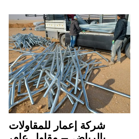
ش
ر
ك
ة
إ
ع
م
ا
ر
ل
ل
م
ق
ا
شركة إعمار للمقاولات
و
ل
بالرياض – مقاول عام،
ا