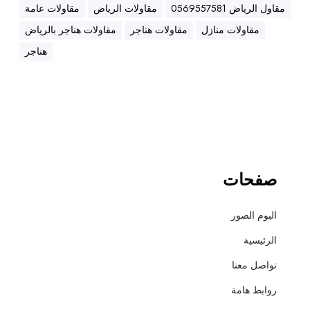
ه
مقاول الرياض 0569557581
مقاولات الرياض
مقاولات عامة
ن
مقاولات منازل
مقاولات هناجر
مقاولات هناجر بالرياض
ا
ج
هناجر
ر
،
ع
ز
ل
،
أ
صفحات
س
ف
البوم الصور
ل
ت
الرئيسية
و
تواصل معنا
ت
ش
روابط هامة
ط