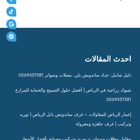
احدث المقالات
دليل شامل: حداد ساندويش بلن، مضلات وسواتر 0569557581
شبوك زراعية في الرياض | أفضل حلول التسييج والحماية للمزارع
0569557581
إعمار الرياض للمقاولات – غرف ساندوتش بانل الرياض | توريد
وتركيب | غرف جاهزة ومعزولة
مقاول مظلات وسواتر – توريد وتركيب وصيانة بأفضل الأسعار