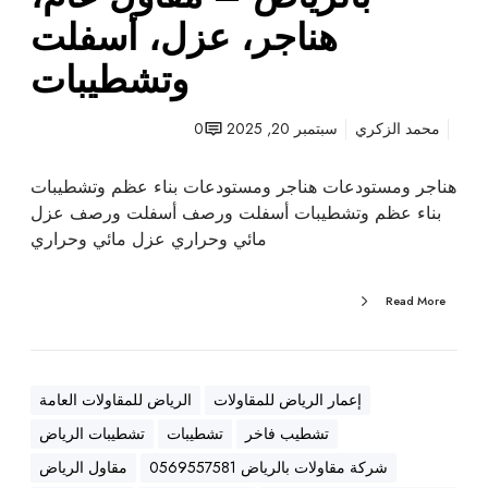
ت
هناجر، عزل، أسفلت
ب
وتشطيبات
ا
ل
ر
محمد الزكري
سبتمبر 20, 2025
0
ي
ا
هناجر ومستودعات هناجر ومستودعات بناء عظم وتشطيبات
ض
بناء عظم وتشطيبات أسفلت ورصف أسفلت ورصف عزل
–
مائي وحراري عزل مائي وحراري
م
ق
Read More
ا
و
ل
ع
إعمار الرياض للمقاولات
الرياض للمقاولات العامة
ا
تشطيب فاخر
تشطيبات
تشطيبات الرياض
م
،
شركة مقاولات بالرياض 0569557581
مقاول الرياض