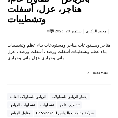
ت
هناجر، عزل، أسفلت
ب
وتشطيبات
ا
ل
ر
محمد الزكري
سبتمبر 20, 2025
0
ي
ا
هناجر ومستودعات هناجر ومستودعات بناء عظم وتشطيبات
ض
بناء عظم وتشطيبات أسفلت ورصف أسفلت ورصف عزل
–
مائي وحراري عزل مائي وحراري
م
ق
Read More
ا
و
ل
ع
إعمار الرياض للمقاولات
الرياض للمقاولات العامة
ا
تشطيب فاخر
تشطيبات
تشطيبات الرياض
م
،
شركة مقاولات بالرياض 0569557581
مقاول الرياض