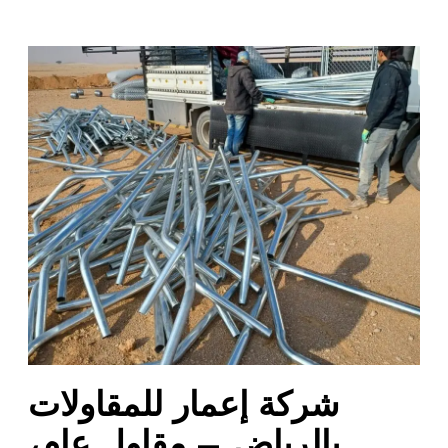
ش
ر
ك
ة
إ
ع
م
ا
ر
ل
ل
م
ق
ا
شركة إعمار للمقاولات
و
ل
بالرياض – مقاول عام،
ا