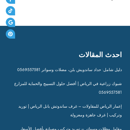
احدث المقالات
دليل شامل: حداد ساندويش بلن، مضلات وسواتر 0569557581
شبوك زراعية في الرياض | أفضل حلول التسييج والحماية للمزارع
0569557581
إعمار الرياض للمقاولات – غرف ساندوتش بانل الرياض | توريد
وتركيب | غرف جاهزة ومعزولة
مقاول مظلات وسواتر – توريد وتركيب وصيانة بأفضل الأسعار