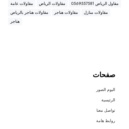
ه
مقاول الرياض 0569557581
مقاولات الرياض
مقاولات عامة
ن
مقاولات منازل
مقاولات هناجر
مقاولات هناجر بالرياض
ا
ج
هناجر
ر
،
ع
ز
ل
،
أ
صفحات
س
ف
البوم الصور
ل
ت
الرئيسية
و
تواصل معنا
ت
ش
روابط هامة
ط