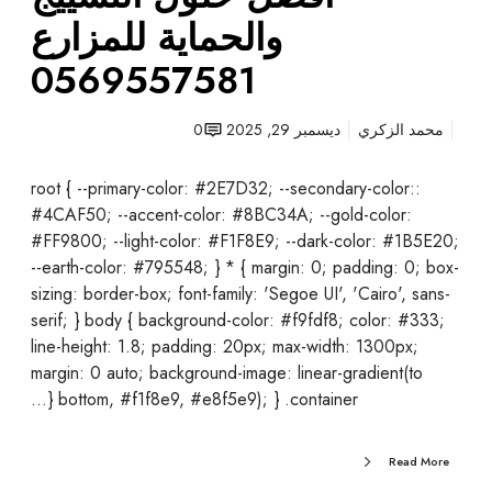
ض
والحماية للمزارع
|
0569557581
أ
ف
ض
محمد الزكري
ديسمبر 29, 2025
0
ل
ح
:root { --primary-color: #2E7D32; --secondary-color:
ل
#4CAF50; --accent-color: #8BC34A; --gold-color:
و
#FF9800; --light-color: #F1F8E9; --dark-color: #1B5E20;
ل
--earth-color: #795548; } * { margin: 0; padding: 0; box-
ا
sizing: border-box; font-family: 'Segoe UI', 'Cairo', sans-
ل
serif; } body { background-color: #f9fdf8; color: #333;
ت
line-height: 1.8; padding: 20px; max-width: 1300px;
س
margin: 0 auto; background-image: linear-gradient(to
ي
bottom, #f1f8e9, #e8f5e9); } .container {…
ي
ج
Read More
و