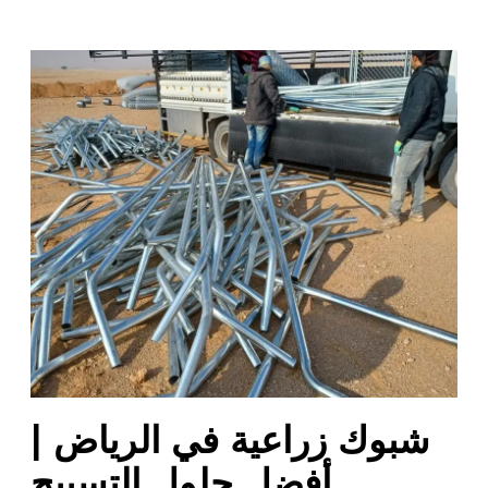
ش
ب
و
ك
ز
ر
ا
ع
ي
ة
ف
ي
ا
ل
شبوك زراعية في الرياض |
ر
ي
أفضل حلول التسييج
ا