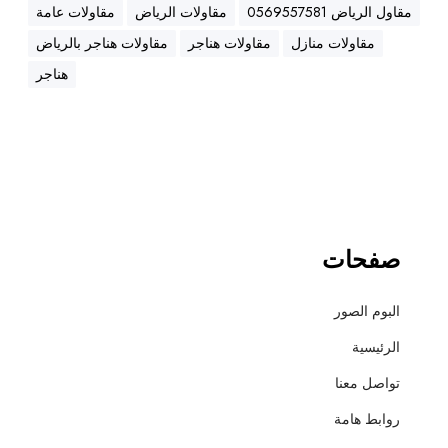
ه
مقاول الرياض 0569557581
مقاولات الرياض
مقاولات عامة
ن
مقاولات منازل
مقاولات هناجر
مقاولات هناجر بالرياض
ا
ج
هناجر
ر
،
ع
ز
ل
،
أ
صفحات
س
ف
البوم الصور
ل
ت
الرئيسية
و
تواصل معنا
ت
ش
روابط هامة
ط