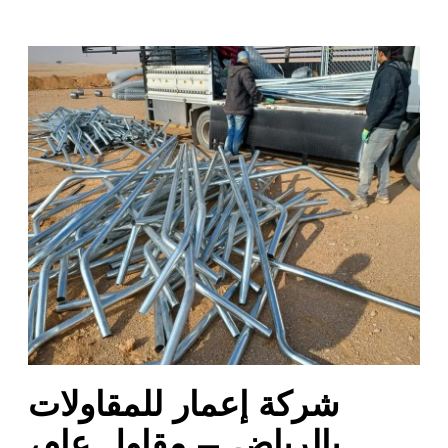
ش
ر
ك
ة
إ
ع
م
ا
ر
ل
ل
م
ق
ا
شركة إعمار للمقاولات
و
ل
بالرياض – مقاول عام،
ا