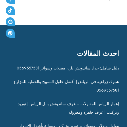
احدث المقالات
دليل شامل: حداد ساندويش بلن، مضلات وسواتر 0569557581
شبوك زراعية في الرياض | أفضل حلول التسييج والحماية للمزارع
0569557581
إعمار الرياض للمقاولات – غرف ساندوتش بانل الرياض | توريد
وتركيب | غرف جاهزة ومعزولة
مقاول مظلات وسواتر – توريد وتركيب وصيانة بأفضل الأسعار