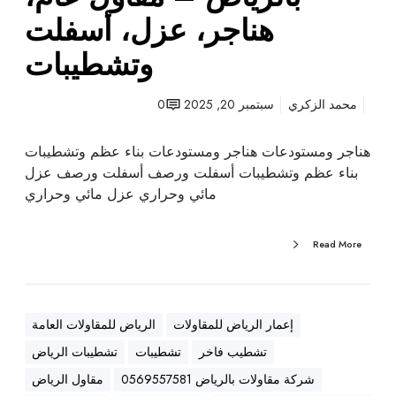
ت
هناجر، عزل، أسفلت
ب
وتشطيبات
ا
ل
ر
محمد الزكري
سبتمبر 20, 2025
0
ي
ا
هناجر ومستودعات هناجر ومستودعات بناء عظم وتشطيبات
ض
بناء عظم وتشطيبات أسفلت ورصف أسفلت ورصف عزل
–
مائي وحراري عزل مائي وحراري
م
ق
Read More
ا
و
ل
ع
إعمار الرياض للمقاولات
الرياض للمقاولات العامة
ا
تشطيب فاخر
تشطيبات
تشطيبات الرياض
م
،
شركة مقاولات بالرياض 0569557581
مقاول الرياض