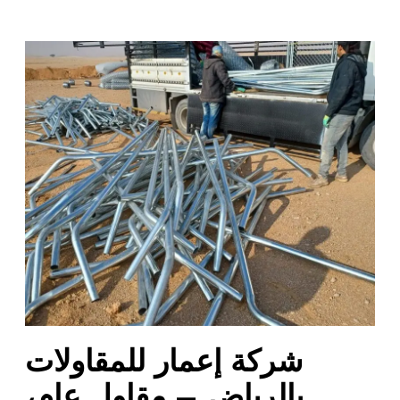
ش
ر
ك
ة
إ
ع
م
ا
ر
ل
ل
م
ق
ا
شركة إعمار للمقاولات
و
ل
بالرياض – مقاول عام،
ا