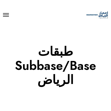
O
p
e
n
M
e
n
u
طبقات
Subbase/Base
الرياض