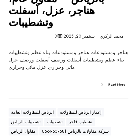
ت
هناجر، عزل، أسفلت
ب
وتشطيبات
ا
ل
ر
محمد الزكري
سبتمبر 20, 2025
0
ي
ا
هناجر ومستودعات هناجر ومستودعات بناء عظم وتشطيبات
ض
بناء عظم وتشطيبات أسفلت ورصف أسفلت ورصف عزل
–
مائي وحراري عزل مائي وحراري
م
ق
Read More
ا
و
ل
ع
إعمار الرياض للمقاولات
الرياض للمقاولات العامة
ا
تشطيب فاخر
تشطيبات
تشطيبات الرياض
م
،
شركة مقاولات بالرياض 0569557581
مقاول الرياض