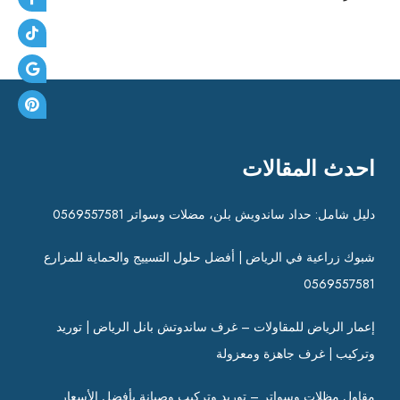
احدث المقالات
دليل شامل: حداد ساندويش بلن، مضلات وسواتر 0569557581
شبوك زراعية في الرياض | أفضل حلول التسييج والحماية للمزارع
0569557581
إعمار الرياض للمقاولات – غرف ساندوتش بانل الرياض | توريد
وتركيب | غرف جاهزة ومعزولة
مقاول مظلات وسواتر – توريد وتركيب وصيانة بأفضل الأسعار