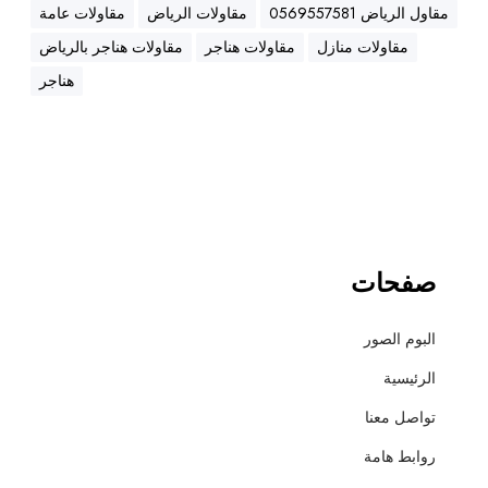
ه
مقاول الرياض 0569557581
مقاولات الرياض
مقاولات عامة
ن
مقاولات منازل
مقاولات هناجر
مقاولات هناجر بالرياض
ا
ج
هناجر
ر
،
ع
ز
ل
،
أ
صفحات
س
ف
البوم الصور
ل
ت
الرئيسية
و
تواصل معنا
ت
ش
روابط هامة
ط