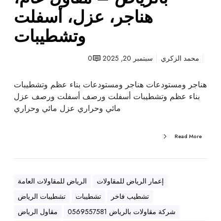
ت
هناجر، عزل، أسفلت
ب
وتشطيبات
ا
ل
ر
محمد الزكري
سبتمبر 20, 2025
0
ي
ا
هناجر ومستودعات هناجر ومستودعات بناء عظم وتشطيبات
ض
بناء عظم وتشطيبات أسفلت ورصف أسفلت ورصف عزل
–
مائي وحراري عزل مائي وحراري
م
ق
Read More
ا
و
ل
ع
إعمار الرياض للمقاولات
الرياض للمقاولات العامة
ا
تشطيب فاخر
تشطيبات
تشطيبات الرياض
م
،
شركة مقاولات بالرياض 0569557581
مقاول الرياض