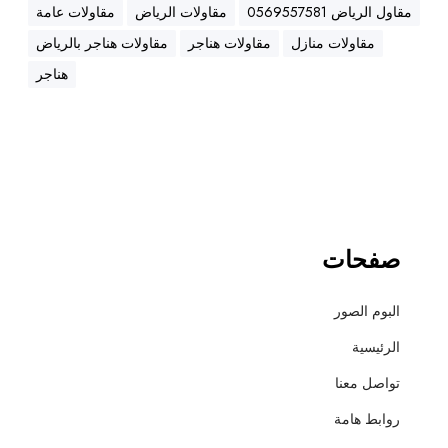
ه
مقاول الرياض 0569557581
مقاولات الرياض
مقاولات عامة
ن
مقاولات منازل
مقاولات هناجر
مقاولات هناجر بالرياض
ا
ج
هناجر
ر
،
ع
ز
ل
،
أ
صفحات
س
ف
البوم الصور
ل
ت
الرئيسية
و
تواصل معنا
ت
ش
روابط هامة
ط