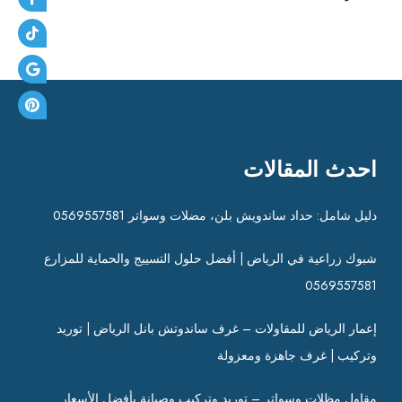
احدث المقالات
دليل شامل: حداد ساندويش بلن، مضلات وسواتر 0569557581
شبوك زراعية في الرياض | أفضل حلول التسييج والحماية للمزارع
0569557581
إعمار الرياض للمقاولات – غرف ساندوتش بانل الرياض | توريد
وتركيب | غرف جاهزة ومعزولة
مقاول مظلات وسواتر – توريد وتركيب وصيانة بأفضل الأسعار