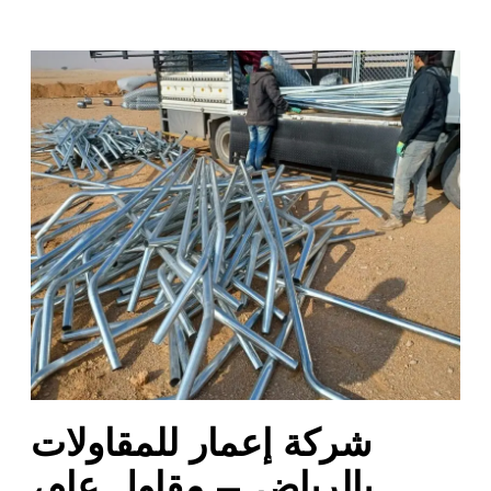
ش
ر
ك
ة
إ
ع
م
ا
ر
ل
ل
م
ق
ا
شركة إعمار للمقاولات
و
ل
بالرياض – مقاول عام،
ا