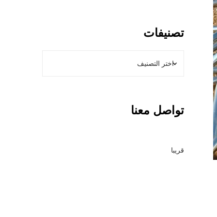
و
ل
ا
تصنيفات
ت
ب
ا
ل
ر
ي
تواصل معنا
ا
ض
–
م
قريبا
ق
ا
و
ل
ع
ا