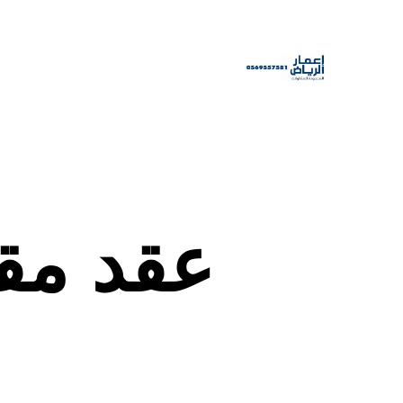
عقد مق