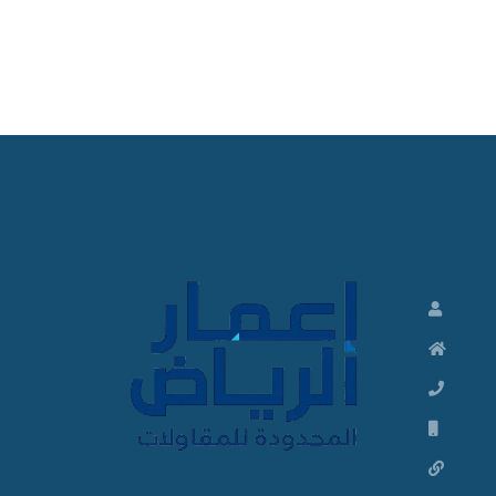
ت
ش
ط
ي
ب
ا
ت