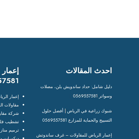
احدث المقالات
إعمار 
57581
دليل شامل: حداد ساندويش بلن، مضلات
وسواتر 0569557581
إعمار الري
مقاولات ال
شبوك زراعية في الرياض | أفضل حلول
شركة مقاو
التسييج والحماية للمزارع 0569557581
تشطيب فلل
ترميم مناز
إعمار الرياض للمقاولات – غرف ساندوتش
ديكورات وت