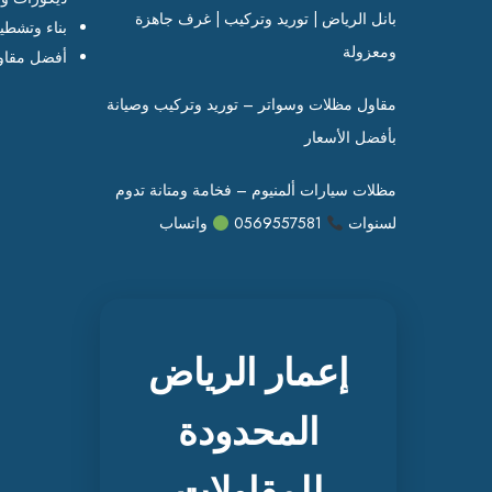
بانل الرياض | توريد وتركيب | غرف جاهزة
بناء وتشطي
ومعزولة
أفضل مقاو
مقاول مظلات وسواتر – توريد وتركيب وصيانة
بأفضل الأسعار
مظلات سيارات ألمنيوم – فخامة ومتانة تدوم
لسنوات
0569557581
واتساب
إعمار الرياض
المحدودة
للمقاولات