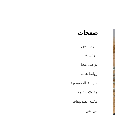
صفحات
ش
ر
ك
البوم الصور
ة
الرئيسية
إ
ع
تواصل معنا
م
روابط هامة
ا
ر
سياسة الخصوصية
ل
مقاولات عامة
ل
م
مكتبة الفيديوهات
ق
من نحن
ا