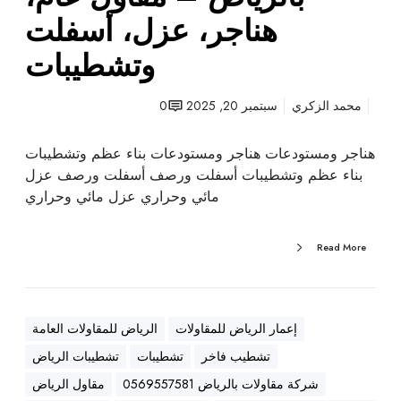
ت
هناجر، عزل، أسفلت
ب
وتشطيبات
ا
ل
ر
محمد الزكري
سبتمبر 20, 2025
0
ي
ا
هناجر ومستودعات هناجر ومستودعات بناء عظم وتشطيبات
ض
بناء عظم وتشطيبات أسفلت ورصف أسفلت ورصف عزل
–
مائي وحراري عزل مائي وحراري
م
ق
Read More
ا
و
ل
ع
إعمار الرياض للمقاولات
الرياض للمقاولات العامة
ا
تشطيب فاخر
تشطيبات
تشطيبات الرياض
م
،
شركة مقاولات بالرياض 0569557581
مقاول الرياض