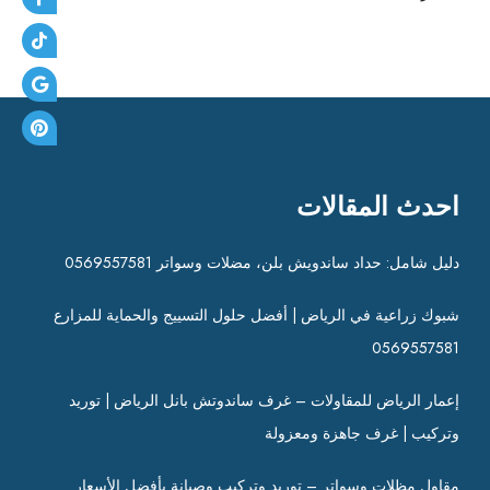
احدث المقالات
دليل شامل: حداد ساندويش بلن، مضلات وسواتر 0569557581
شبوك زراعية في الرياض | أفضل حلول التسييج والحماية للمزارع
0569557581
إعمار الرياض للمقاولات – غرف ساندوتش بانل الرياض | توريد
وتركيب | غرف جاهزة ومعزولة
مقاول مظلات وسواتر – توريد وتركيب وصيانة بأفضل الأسعار