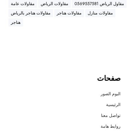
ه
مقاول الرياض 0569557581
مقاولات الرياض
مقاولات عامة
ن
مقاولات منازل
مقاولات هناجر
مقاولات هناجر بالرياض
ا
ج
هناجر
ر
،
ع
ز
ل
،
أ
صفحات
س
ف
البوم الصور
ل
ت
الرئيسية
و
تواصل معنا
ت
ش
روابط هامة
ط