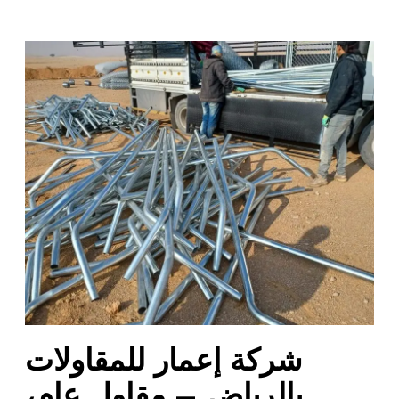
ش
ر
ك
ة
إ
ع
م
ا
ر
ل
ل
م
ق
ا
شركة إعمار للمقاولات
و
ل
بالرياض – مقاول عام،
ا