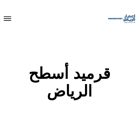
O
p
e
n
M
e
n
u
قرميد أسطح
الرياض