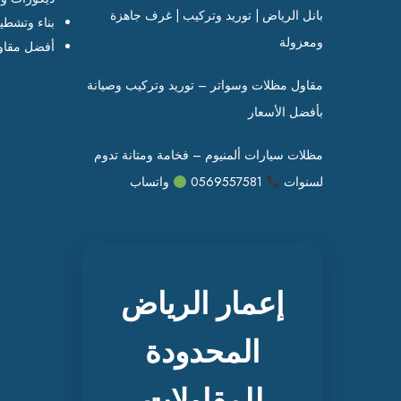
بانل الرياض | توريد وتركيب | غرف جاهزة
بناء وتشطي
ومعزولة
أفضل مقاو
مقاول مظلات وسواتر – توريد وتركيب وصيانة
بأفضل الأسعار
مظلات سيارات ألمنيوم – فخامة ومتانة تدوم
لسنوات
0569557581
واتساب
إعمار الرياض
المحدودة
للمقاولات