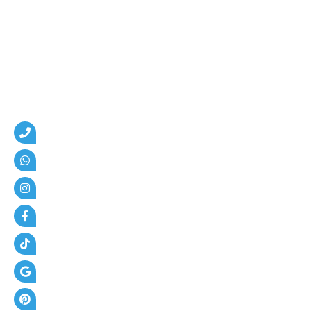
م
،
ه
ن
ا
ج
ر
،
ع
ز
ل
،
أ
س
ف
ل
ت
و