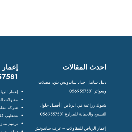
احدث المقالات
إعمار 
57581
دليل شامل: حداد ساندويش بلن، مضلات
وسواتر 0569557581
إعمار الري
مقاولات ال
شبوك زراعية في الرياض | أفضل حلول
شركة مقاو
التسييج والحماية للمزارع 0569557581
تشطيب فلل
ترميم مناز
إعمار الرياض للمقاولات – غرف ساندوتش
ديكورات وت