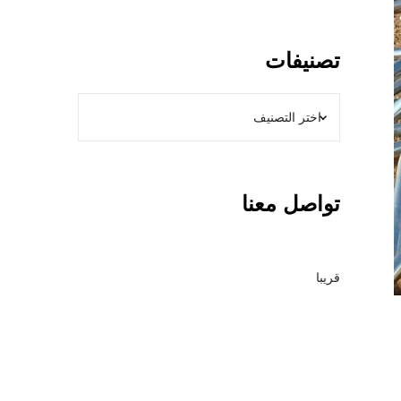
و
ل
ا
تصنيفات
ت
ب
ا
ل
ر
ي
تواصل معنا
ا
ض
–
م
قريبا
ق
ا
و
ل
ع
ا