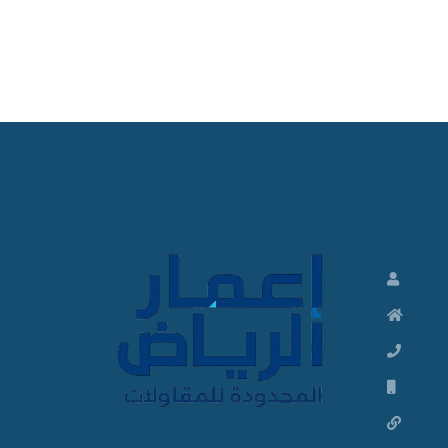
ت
ش
ط
ي
ب
ا
ت