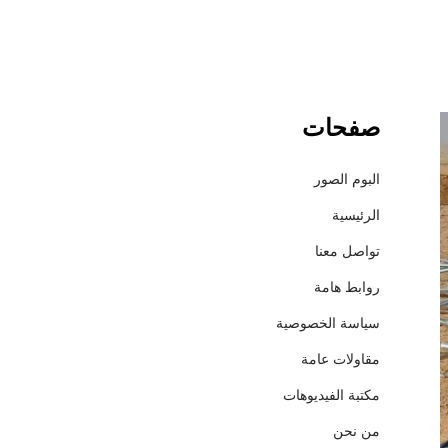
صفحات
ش
ر
ك
البوم الصور
ة
الرئيسية
إ
ع
تواصل معنا
م
روابط هامة
ا
ر
سياسة الخصوصية
ل
مقاولات عامة
ل
م
مكتبة الفيديوهات
ق
من نحن
ا