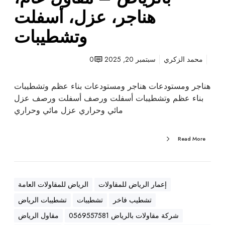
ت
هناجر، عزل، أسفلت
ب
وتشطيبات
ا
ل
ر
محمد الزكري
سبتمبر 20, 2025
0
ي
ا
هناجر ومستودعات هناجر ومستودعات بناء عظم وتشطيبات
ض
بناء عظم وتشطيبات أسفلت ورصف أسفلت ورصف عزل
–
مائي وحراري عزل مائي وحراري
م
ق
Read More
ا
و
ل
ع
إعمار الرياض للمقاولات
الرياض للمقاولات العامة
ا
تشطيب فاخر
تشطيبات
تشطيبات الرياض
م
،
شركة مقاولات بالرياض 0569557581
مقاول الرياض