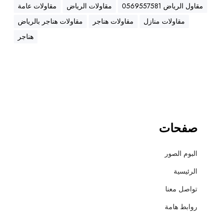
ه
مقاول الرياض 0569557581
مقاولات الرياض
مقاولات عامة
ن
مقاولات منازل
مقاولات هناجر
مقاولات هناجر بالرياض
ا
ج
هناجر
ر
،
ع
ز
ل
،
أ
صفحات
س
ف
البوم الصور
ل
ت
الرئيسية
و
تواصل معنا
ت
ش
روابط هامة
ط