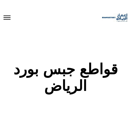
O
p
e
n
M
e
n
u
قواطع جبس بورد
الرياض