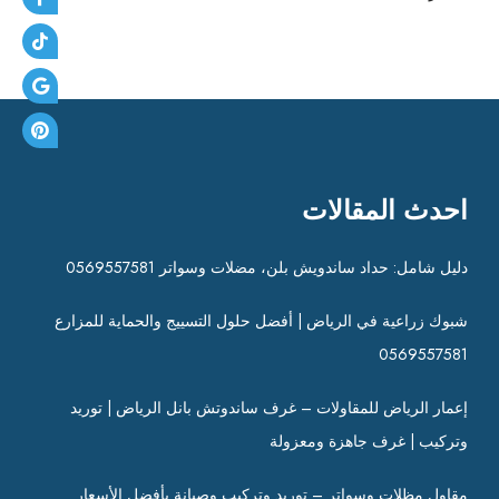
احدث المقالات
دليل شامل: حداد ساندويش بلن، مضلات وسواتر 0569557581
شبوك زراعية في الرياض | أفضل حلول التسييج والحماية للمزارع
0569557581
إعمار الرياض للمقاولات – غرف ساندوتش بانل الرياض | توريد
وتركيب | غرف جاهزة ومعزولة
مقاول مظلات وسواتر – توريد وتركيب وصيانة بأفضل الأسعار