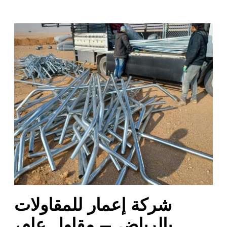
ش
ر
ك
ة
إ
ع
م
ا
ر
ل
ل
م
ق
ا
شركة إعمار للمقاولات
و
ل
بالرياض – مقاول عام،
ا