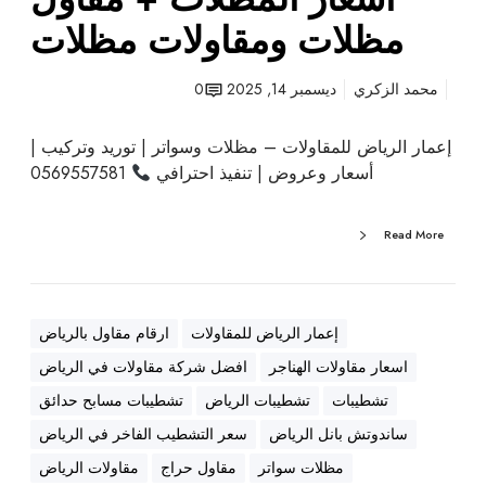
و
مظلات ومقاولات مظلات
ع
م
محمد الزكري
ديسمبر 14, 2025
0
ظ
ل
إعمار الرياض للمقاولات – مظلات وسواتر | توريد وتركيب |
ا
أسعار وعروض | تنفيذ احترافي
0569557581
ت
+
أ
Read More
ن
و
ا
ع
إعمار الرياض للمقاولات
ارقام مقاول بالرياض
ا
اسعار مقاولات الهناجر
افضل شركة مقاولات في الرياض
ل
تشطيبات
تشطيبات الرياض
تشطيبات مسابح حدائق
س
و
ساندوتش بانل الرياض
سعر التشطيب الفاخر في الرياض
ا
مظلات سواتر
مقاول حراج
مقاولات الرياض