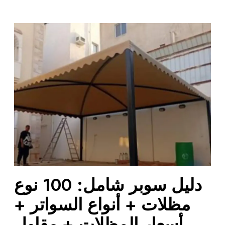
د
ل
ي
ل
س
و
ب
ر
ش
ا
م
ل
:
دليل سوبر شامل: 100 نوع
1
0
مظلات + أنواع السواتر +
0
أسعار المظلات + مقاول
ن