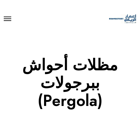
O
p
e
n
M
e
n
u
مظلات أحواش
ببرجولات
(Pergola)