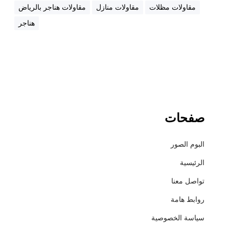
ت
مقاولات مظلات
مقاولات منازل
مقاولات هناجر بالرياض
ر
هناجر
+
أ
س
ع
ا
ر
ا
ل
صفحات
م
ظ
البوم الصور
ل
ا
الرئيسية
ت
تواصل معنا
+
م
روابط هامة
ق
سياسة الخصوصية
ا