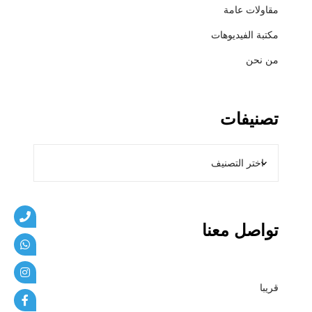
و
مقاولات عامة
ل
مكتبة الفيديوهات
م
ظ
من نحن
ل
ا
ت
تصنيفات
و
م
ق
ا
و
ل
ا
تواصل معنا
ت
م
ظ
قريبا
ل
ا