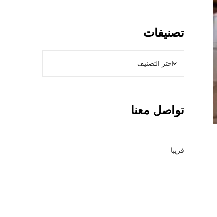
0
0
ن
تصنيفات
و
ع
م
ظ
ل
ا
تواصل معنا
ت
+
أ
ن
قريبا
و
ا
ع
ا
ل
س