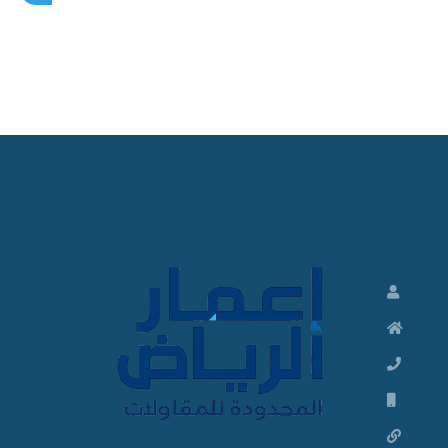
م
ق
ا
و
ل
م
ظ
ل
ا
ت
و
م
ق
ا
و
ل
ا
ت
م