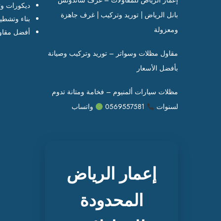
إعمار الرياض للمقاولات – غرف ساندوتش
ديكورات وت
بانل الرياض | توريد وتركيب | غرف جاهزة
بناء وتشطي
ومعزولة
أفضل مقاو
مقاول مظلات وسواتر – توريد وتركيب وصيانة
بأفضل الأسعار
مظلات سيارات ألمنيوم – فخامة ومتانة تدوم
لسنوات
0569557581
واتساب
إعمار الرياض
المحدودة