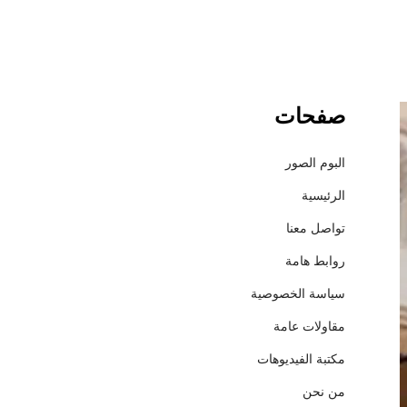
صفحات
د
ل
ي
البوم الصور
ل
الرئيسية
س
و
تواصل معنا
ب
روابط هامة
ر
ش
سياسة الخصوصية
ا
مقاولات عامة
م
ل
مكتبة الفيديوهات
:
من نحن
1