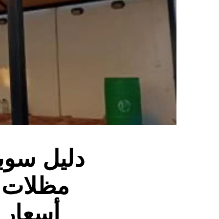
مظلات +
أسعار 