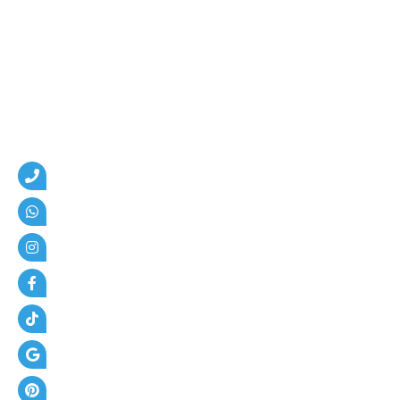
و
ا
ت
ر
+
أ
س
ع
ا
ر
ا
ل
م
ظ
ل
ا
ت
+