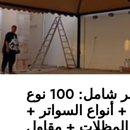
دليل سوبر شامل: 100 نوع
 أنواع السواتر +
المظلات + مقاول