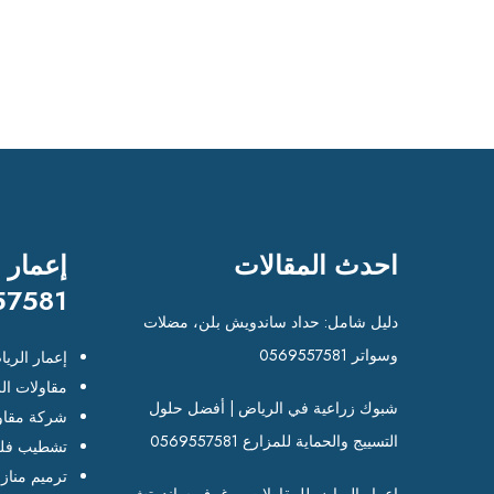
احدث المقالات
إعمار 
57581
دليل شامل: حداد ساندويش بلن، مضلات
وسواتر 0569557581
إعمار الري
مقاولات ال
شبوك زراعية في الرياض | أفضل حلول
شركة مقاو
التسييج والحماية للمزارع 0569557581
تشطيب فلل
ترميم مناز