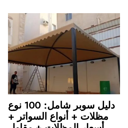
د
ل
ي
ل
س
و
ب
ر
ش
ا
م
ل
:
دليل سوبر شامل: 100 نوع
1
0
مظلات + أنواع السواتر +
0
أسعار المظلات + مقاول
ن