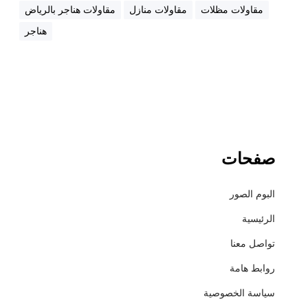
ت
مقاولات مظلات
مقاولات منازل
مقاولات هناجر بالرياض
ر
هناجر
+
أ
س
ع
ا
ر
ا
ل
صفحات
م
ظ
البوم الصور
ل
ا
الرئيسية
ت
تواصل معنا
+
م
روابط هامة
ق
سياسة الخصوصية
ا