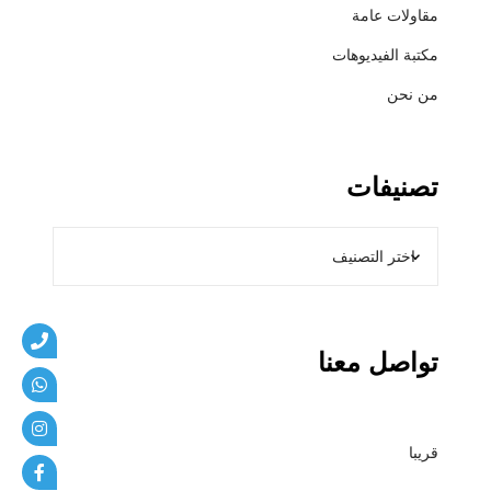
و
مقاولات عامة
ل
مكتبة الفيديوهات
م
ظ
من نحن
ل
ا
ت
تصنيفات
و
م
ق
ا
و
ل
ا
تواصل معنا
ت
م
ظ
قريبا
ل
ا