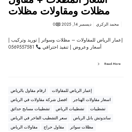
و
مظلات ومقاولات مظلات
ع
م
محمد الزكري
ديسمبر 14, 2025
0
ظ
ل
إعمار الرياض للمقاولات – مظلات وسواتر | توريد وتركيب |
ا
أسعار وعروض | تنفيذ احترافي
0569557581
ت
+
أ
Read More
ن
و
ا
ع
إعمار الرياض للمقاولات
ارقام مقاول بالرياض
ا
اسعار مقاولات الهناجر
افضل شركة مقاولات في الرياض
ل
تشطيبات
تشطيبات الرياض
تشطيبات مسابح حدائق
س
و
ساندوتش بانل الرياض
سعر التشطيب الفاخر في الرياض
ا
مظلات سواتر
مقاول حراج
مقاولات الرياض