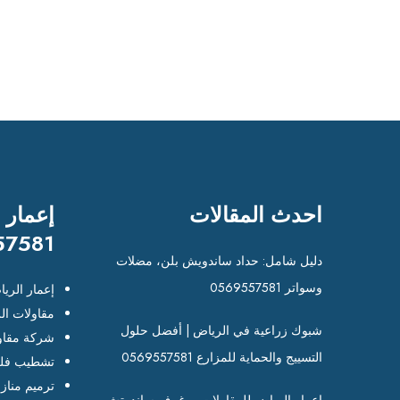
احدث المقالات
إعمار 
57581
دليل شامل: حداد ساندويش بلن، مضلات
وسواتر 0569557581
إعمار الري
مقاولات ال
شبوك زراعية في الرياض | أفضل حلول
شركة مقاو
التسييج والحماية للمزارع 0569557581
تشطيب فلل
ترميم مناز