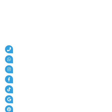
و
ا
ت
ر
+
أ
س
ع
ا
ر
ا
ل
م
ظ
ل
ا
ت
+