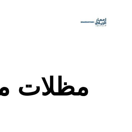
مظلات م