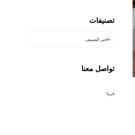
0
0
ن
تصنيفات
و
ع
م
ظ
ل
ا
تواصل معنا
ت
+
أ
ن
قريبا
و
ا
ع
ا
ل
س