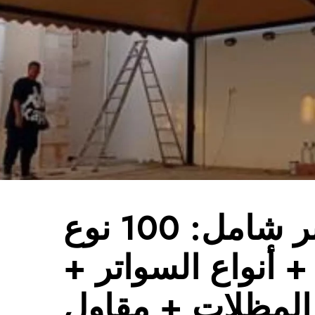
دليل سوبر شامل: 100 نوع
 أنواع السواتر +
المظلات + مقاول