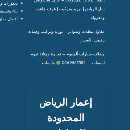
إعمار الرياض للمقاولات – غرف ساندوتش
ديكورات وت
بانل الرياض | توريد وتركيب | غرف جاهزة
بناء وتشطي
ومعزولة
أفضل مقاو
مقاول مظلات وسواتر – توريد وتركيب وصيانة
بأفضل الأسعار
مظلات سيارات ألمنيوم – فخامة ومتانة تدوم
لسنوات
0569557581
واتساب
إعمار الرياض
المحدودة