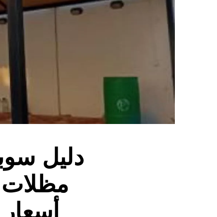
مظلات +
أسعار 