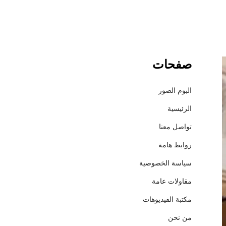
صفحات
د
ل
ي
البوم الصور
ل
الرئيسية
س
و
تواصل معنا
ب
روابط هامة
ر
ش
سياسة الخصوصية
ا
مقاولات عامة
م
ل
مكتبة الفيديوهات
:
من نحن
1