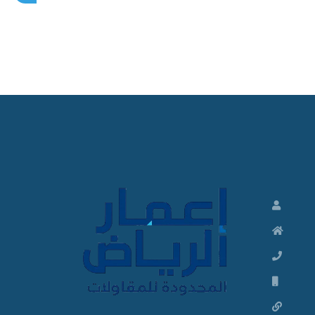
م
ق
ا
و
ل
م
ظ
ل
ا
ت
و
م
ق
ا
و
ل
ا
ت
م