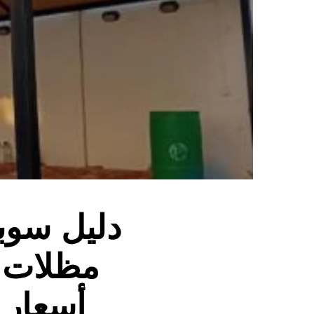
مظلات +
أسعار 