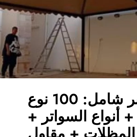
دليل سوبر شامل: 100 نوع
 أنواع السواتر +
المظلات + مقاول