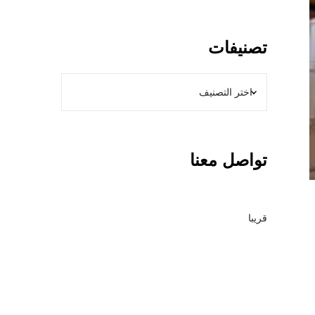
0
0
ن
تصنيفات
و
ع
م
ظ
ل
ا
تواصل معنا
ت
+
أ
ن
قريبا
و
ا
ع
ا
ل
س