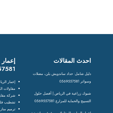
احدث المقالات
إعمار 
57581
دليل شامل: حداد ساندويش بلن، مضلات
وسواتر 0569557581
إعمار الري
مقاولات ال
شبوك زراعية في الرياض | أفضل حلول
شركة مقاو
التسييج والحماية للمزارع 0569557581
تشطيب فلل
ترميم مناز