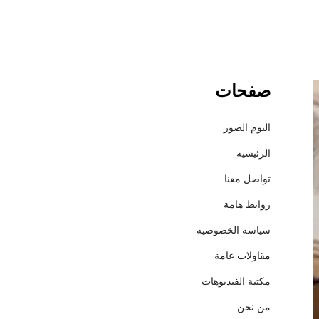
صفحات
د
ل
ي
البوم الصور
ل
الرئيسية
س
و
تواصل معنا
ب
روابط هامة
ر
ش
سياسة الخصوصية
ا
مقاولات عامة
م
ل
مكتبة الفيديوهات
:
من نحن
1