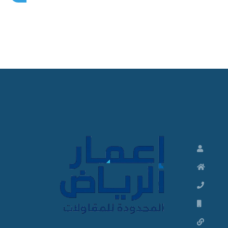
م
ق
ا
و
ل
م
ظ
ل
ا
ت
و
م
ق
ا
و
ل
ا
ت
م