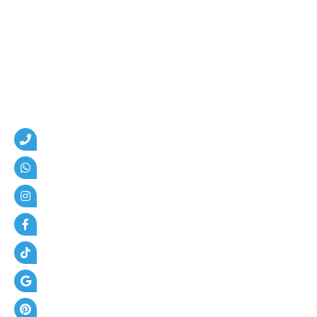
و
ا
ت
ر
+
أ
س
ع
ا
ر
ا
ل
م
ظ
ل
ا
ت
+