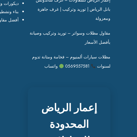
إعمار الرياض للمقاولات – غرف ساندوتش
ديكورات وت
بانل الرياض | توريد وتركيب | غرف جاهزة
بناء وتشطي
ومعزولة
أفضل مقاو
مقاول مظلات وسواتر – توريد وتركيب وصيانة
بأفضل الأسعار
مظلات سيارات ألمنيوم – فخامة ومتانة تدوم
لسنوات
0569557581
واتساب
إعمار الرياض
المحدودة