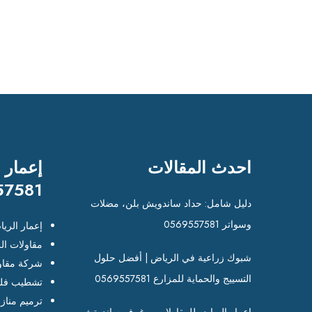
احدث المقالات
إعمار 
57581
دليل شامل: حداد ساندويش بلن، مضلات
وسواتر 0569557581
إعمار الري
مقاولات ال
شبوك زراعية في الرياض | أفضل حلول
شركة مقاو
التسييج والحماية للمزارع 0569557581
تشطيب فلل
ترميم مناز