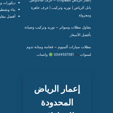
إعمار الرياض للمقاولات – غرف ساندوتش
ديكورات وت
بانل الرياض | توريد وتركيب | غرف جاهزة
بناء وتشطي
ومعزولة
أفضل مقاو
مقاول مظلات وسواتر – توريد وتركيب وصيانة
بأفضل الأسعار
مظلات سيارات ألمنيوم – فخامة ومتانة تدوم
لسنوات
0569557581
واتساب
إعمار الرياض
المحدودة