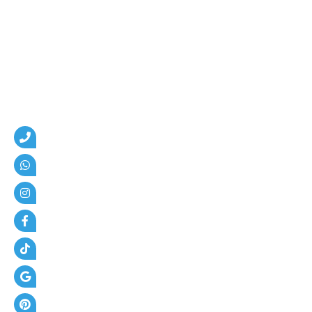
و
ا
ت
ر
+
أ
س
ع
ا
ر
ا
ل
م
ظ
ل
ا
ت
+