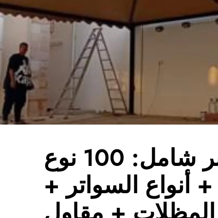
دليل سوبر شامل: 100 نوع
 أنواع السواتر +
المظلات + مقاول