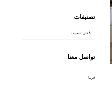
0
0
ن
تصنيفات
و
ع
م
ظ
ل
ا
تواصل معنا
ت
+
أ
ن
قريبا
و
ا
ع
ا
ل
س