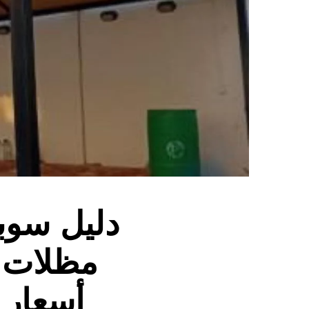
مظلات +
أسعار 