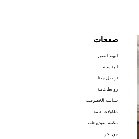
صفحات
د
ل
ي
البوم الصور
ل
الرئيسية
س
و
تواصل معنا
ب
روابط هامة
ر
ش
سياسة الخصوصية
ا
مقاولات عامة
م
ل
مكتبة الفيديوهات
:
من نحن
1