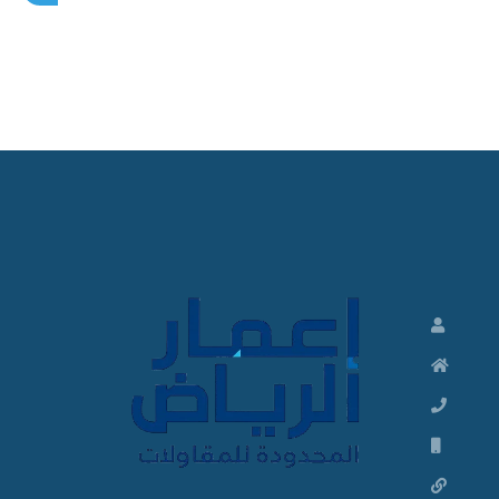
م
ق
ا
و
ل
م
ظ
ل
ا
ت
و
م
ق
ا
و
ل
ا
ت
م