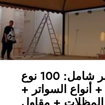
دليل سوبر شامل: 100 نوع
 أنواع السواتر +
المظلات + مقاول