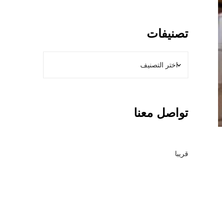
0
0
ن
تصنيفات
و
ع
م
ظ
ل
ا
تواصل معنا
ت
+
أ
ن
قريبا
و
ا
ع
ا
ل
س