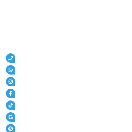
و
ا
ت
ر
+
أ
س
ع
ا
ر
ا
ل
م
ظ
ل
ا
ت
+