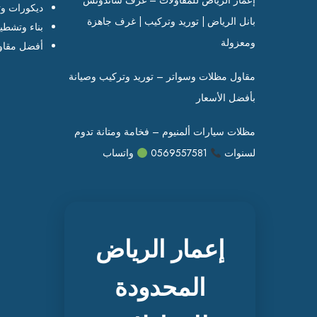
إعمار الرياض للمقاولات – غرف ساندوتش
ديكورات وت
بانل الرياض | توريد وتركيب | غرف جاهزة
بناء وتشطي
ومعزولة
أفضل مقاو
مقاول مظلات وسواتر – توريد وتركيب وصيانة
بأفضل الأسعار
مظلات سيارات ألمنيوم – فخامة ومتانة تدوم
لسنوات
0569557581
واتساب
إعمار الرياض
المحدودة