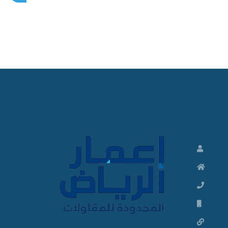
م
ق
ا
و
ل
م
ظ
ل
ا
ت
و
م
ق
ا
و
ل
ا
ت
م