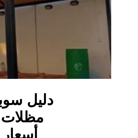
مظلات +
أسعار 