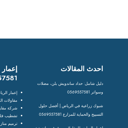
احدث المقالات
إعمار 
57581
دليل شامل: حداد ساندويش بلن، مضلات
وسواتر 0569557581
إعمار الري
مقاولات ال
شبوك زراعية في الرياض | أفضل حلول
شركة مقاو
التسييج والحماية للمزارع 0569557581
تشطيب فلل
ترميم مناز