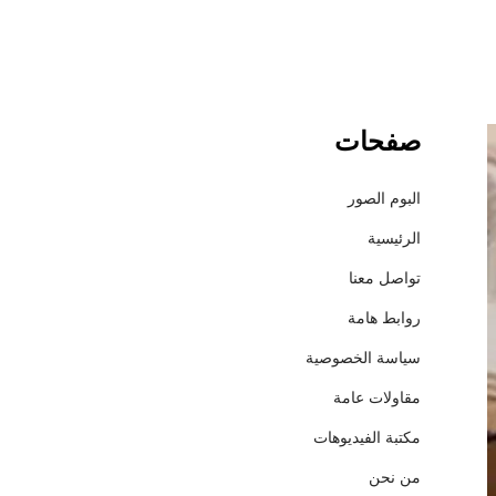
صفحات
د
ل
ي
البوم الصور
ل
الرئيسية
س
و
تواصل معنا
ب
روابط هامة
ر
ش
سياسة الخصوصية
ا
مقاولات عامة
م
ل
مكتبة الفيديوهات
:
من نحن
1