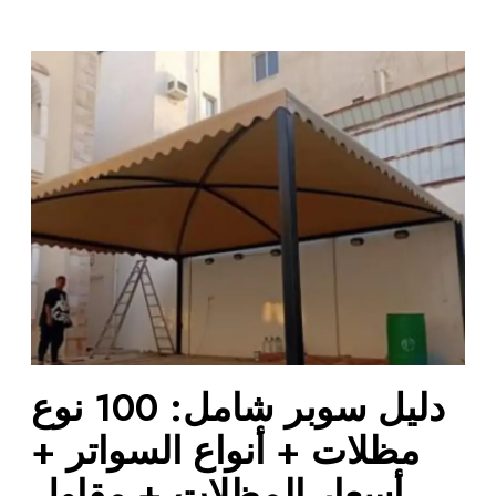
د
ل
ي
ل
س
و
ب
ر
ش
ا
م
ل
:
دليل سوبر شامل: 100 نوع
1
0
مظلات + أنواع السواتر +
0
أسعار المظلات + مقاول
ن