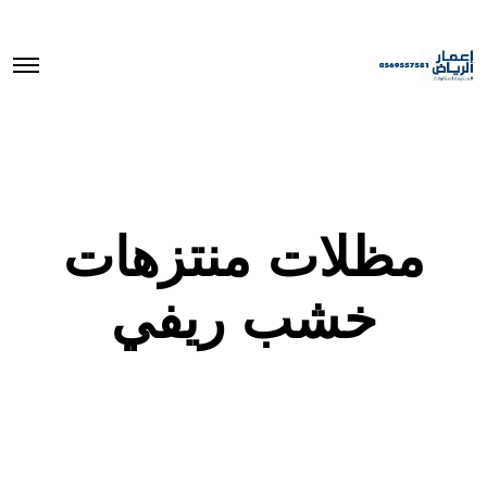
O
p
e
n
M
e
n
u
مظلات منتزهات
خشب ريفي