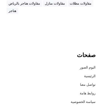
ت
مقاولات مظلات
مقاولات منازل
مقاولات هناجر بالرياض
ر
هناجر
+
أ
س
ع
ا
ر
ا
ل
صفحات
م
ظ
البوم الصور
ل
ا
الرئيسية
ت
تواصل معنا
+
م
روابط هامة
ق
سياسة الخصوصية
ا