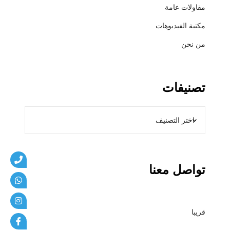
و
مقاولات عامة
ل
مكتبة الفيديوهات
م
ظ
من نحن
ل
ا
ت
تصنيفات
و
م
ق
ا
و
ل
ا
تواصل معنا
ت
م
ظ
قريبا
ل
ا