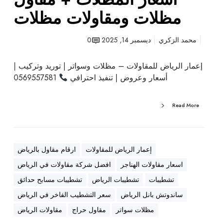
و
مظلات ومقاولات مظلات
ع
م
محمد الزكري
ديسمبر 14, 2025
0
ظ
ل
إعمار الرياض للمقاولات – مظلات وسواتر | توريد وتركيب |
ا
أسعار وعروض | تنفيذ احترافي
0569557581
ت
+
أ
Read More
ن
و
ا
ع
إعمار الرياض للمقاولات
ارقام مقاول بالرياض
ا
اسعار مقاولات الهناجر
افضل شركة مقاولات في الرياض
ل
تشطيبات
تشطيبات الرياض
تشطيبات مسابح حدائق
س
و
ساندوتش بانل الرياض
سعر التشطيب الفاخر في الرياض
ا
مظلات سواتر
مقاول حراج
مقاولات الرياض