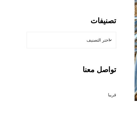
و
ل
ا
تصنيفات
ت
ب
ا
ل
ر
ي
تواصل معنا
ا
ض
–
م
قريبا
ق
ا
و
ل
ع
ا