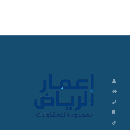
ت
ش
ط
ي
ب
ا
ت