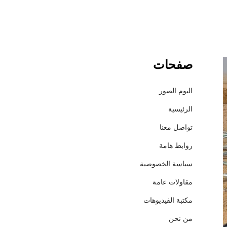
صفحات
ش
ر
ك
البوم الصور
ة
الرئيسية
إ
ع
تواصل معنا
م
روابط هامة
ا
ر
سياسة الخصوصية
ل
مقاولات عامة
ل
م
مكتبة الفيديوهات
ق
من نحن
ا