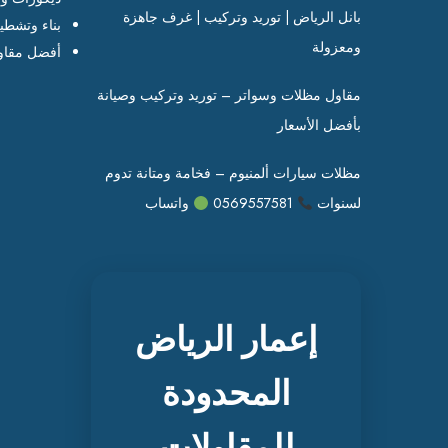
بانل الرياض | توريد وتركيب | غرف جاهزة
بناء وتشطي
ومعزولة
أفضل مقاو
مقاول مظلات وسواتر – توريد وتركيب وصيانة
بأفضل الأسعار
مظلات سيارات ألمنيوم – فخامة ومتانة تدوم
لسنوات
0569557581
واتساب
إعمار الرياض
المحدودة
للمقاولات