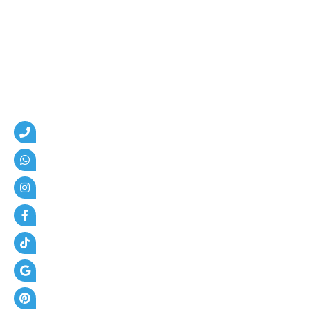
م
،
ه
ن
ا
ج
ر
،
ع
ز
ل
،
أ
س
ف
ل
ت
و