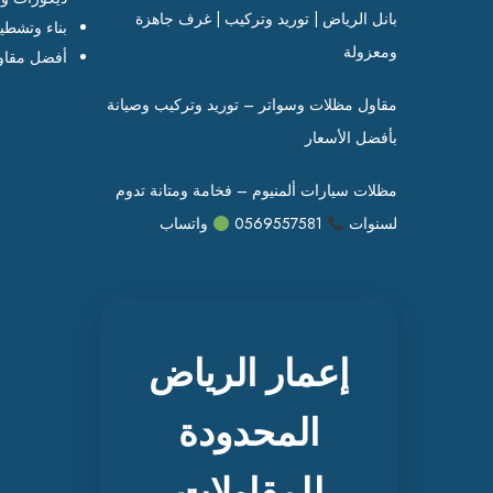
بانل الرياض | توريد وتركيب | غرف جاهزة
بناء وتشطي
ومعزولة
أفضل مقاو
مقاول مظلات وسواتر – توريد وتركيب وصيانة
بأفضل الأسعار
مظلات سيارات ألمنيوم – فخامة ومتانة تدوم
لسنوات
0569557581
واتساب
إعمار الرياض
المحدودة
للمقاولات