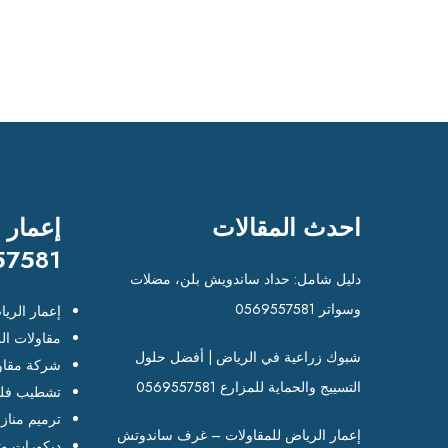
احدث المقالات
إعمار 
57581
دليل شامل: حداد ساندويش بلن، مضلات
وسواتر 0569557581
إعمار الري
مقاولات ال
شبوك زراعية في الرياض | أفضل حلول
شركة مقاو
التسييج والحماية للمزارع 0569557581
تشطيب فلل
ترميم مناز
إعمار الرياض للمقاولات – غرف ساندوتش
ديكورات وت