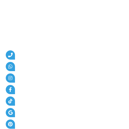
م
،
ه
ن
ا
ج
ر
،
ع
ز
ل
،
أ
س
ف
ل
ت
و