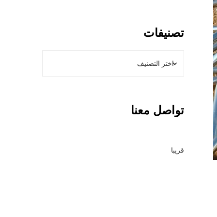
و
ل
ا
تصنيفات
ت
ب
ا
ل
ر
ي
تواصل معنا
ا
ض
–
م
قريبا
ق
ا
و
ل
ع
ا