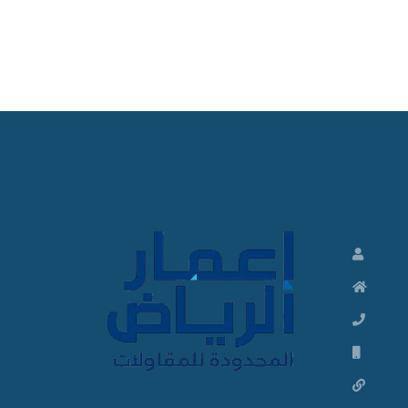
ت
ش
ط
ي
ب
ا
ت