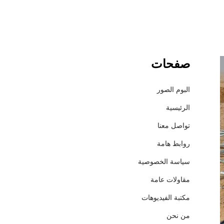
صفحات
ش
ر
ك
البوم الصور
ة
الرئيسية
إ
ع
تواصل معنا
م
روابط هامة
ا
ر
سياسة الخصوصية
ل
مقاولات عامة
ل
م
مكتبة الفيديوهات
ق
من نحن
ا