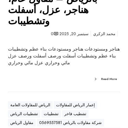
ت
هناجر، عزل، أسفلت
ب
وتشطيبات
ا
ل
ر
محمد الزكري
سبتمبر 20, 2025
0
ي
ا
هناجر ومستودعات هناجر ومستودعات بناء عظم وتشطيبات
ض
بناء عظم وتشطيبات أسفلت ورصف أسفلت ورصف عزل
–
مائي وحراري عزل مائي وحراري
م
ق
Read More
ا
و
ل
ع
إعمار الرياض للمقاولات
الرياض للمقاولات العامة
ا
تشطيب فاخر
تشطيبات
تشطيبات الرياض
م
،
شركة مقاولات بالرياض 0569557581
مقاول الرياض