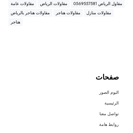
ه
مقاول الرياض 0569557581
مقاولات الرياض
مقاولات عامة
ن
مقاولات منازل
مقاولات هناجر
مقاولات هناجر بالرياض
ا
ج
هناجر
ر
،
ع
ز
ل
،
أ
صفحات
س
ف
البوم الصور
ل
ت
الرئيسية
و
تواصل معنا
ت
ش
روابط هامة
ط