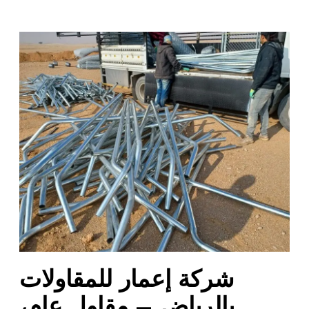
ش
ر
ك
ة
إ
ع
م
ا
ر
ل
ل
م
ق
ا
شركة إعمار للمقاولات
و
ل
بالرياض – مقاول عام،
ا