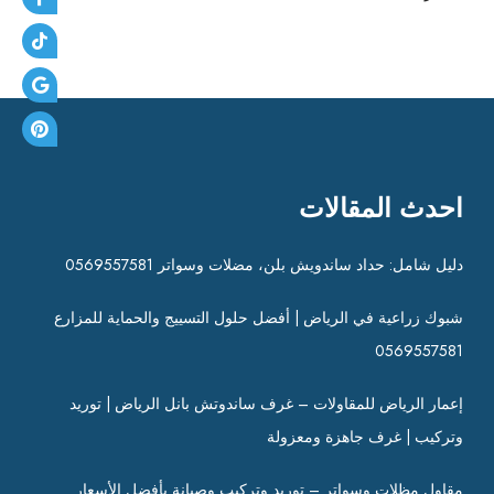
احدث المقالات
دليل شامل: حداد ساندويش بلن، مضلات وسواتر 0569557581
شبوك زراعية في الرياض | أفضل حلول التسييج والحماية للمزارع
0569557581
إعمار الرياض للمقاولات – غرف ساندوتش بانل الرياض | توريد
وتركيب | غرف جاهزة ومعزولة
مقاول مظلات وسواتر – توريد وتركيب وصيانة بأفضل الأسعار