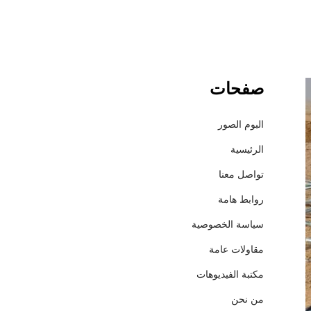
صفحات
ش
ر
ك
البوم الصور
ة
الرئيسية
إ
ع
تواصل معنا
م
روابط هامة
ا
ر
سياسة الخصوصية
ل
مقاولات عامة
ل
م
مكتبة الفيديوهات
ق
من نحن
ا