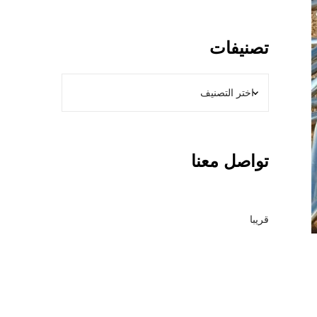
و
ل
ا
تصنيفات
ت
ب
ا
ل
ر
ي
تواصل معنا
ا
ض
–
م
قريبا
ق
ا
و
ل
ع
ا