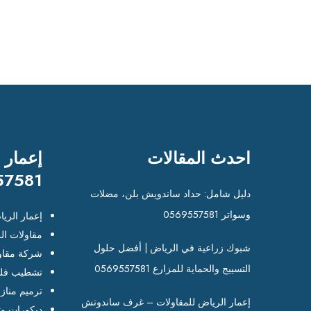
احدث المقالات
إعمار 
57581
دليل شامل: حداد ساندويش بلن، مضلات
وسواتر 0569557581
إعمار الري
مقاولات ال
شبوك زراعية في الرياض | أفضل حلول
شركة مقاو
التسييج والحماية للمزارع 0569557581
تشطيب فلل
ترميم مناز
إعمار الرياض للمقاولات – غرف ساندوتش
ديكورات وت