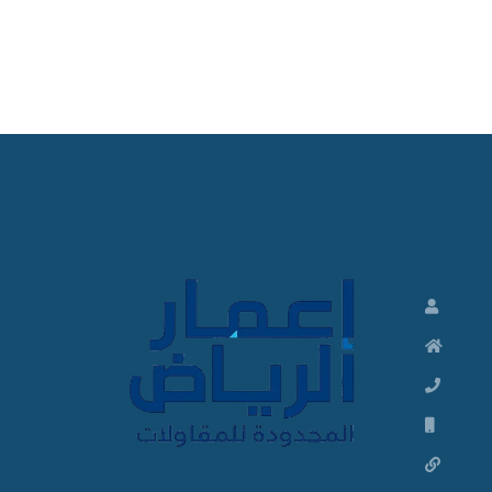
ت
ش
ط
ي
ب
ا
ت