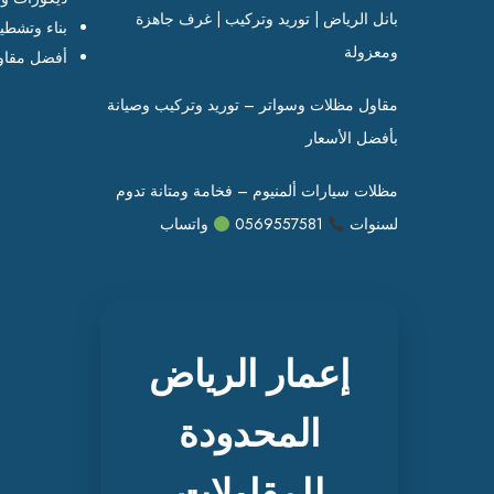
بانل الرياض | توريد وتركيب | غرف جاهزة
بناء وتشطي
ومعزولة
أفضل مقاو
مقاول مظلات وسواتر – توريد وتركيب وصيانة
بأفضل الأسعار
مظلات سيارات ألمنيوم – فخامة ومتانة تدوم
لسنوات
0569557581
واتساب
إعمار الرياض
المحدودة
للمقاولات