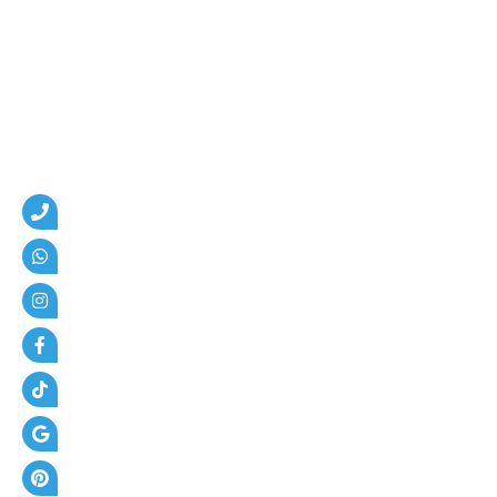
م
،
ه
ن
ا
ج
ر
،
ع
ز
ل
،
أ
س
ف
ل
ت
و