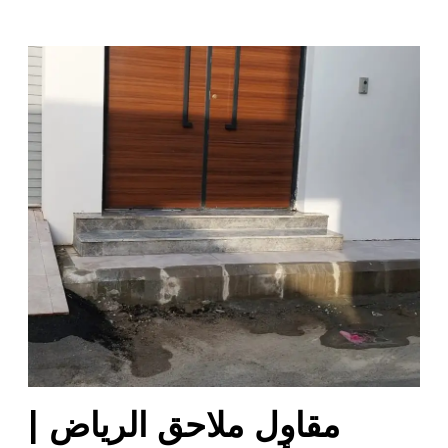
م
ق
ا
و
ل
م
ل
ا
ح
ق
ا
ل
ر
ي
ا
مقاول ملاحق الرياض |
ض
|