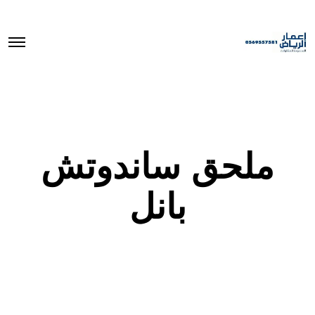
O
p
e
n
M
e
n
u
ملحق ساندوتش
بانل