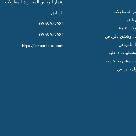
إعمار الرياض المحدودة للمقاولات
اض للمقاولات
الرياض
رياض
0569557581
لات عامة
0569557581
 وشقق بالرياض
ل بالرياض
https://emaarltd-sa.com
شطيبات داخلية
ب مشاريع تجارية
ل بالرياض