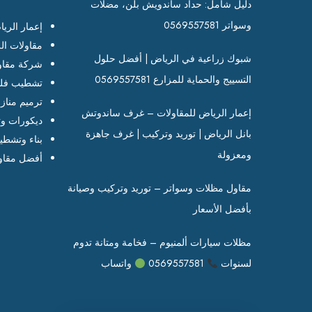
دليل شامل: حداد ساندويش بلن، مضلات
وسواتر 0569557581
إعمار الري
مقاولات ال
شبوك زراعية في الرياض | أفضل حلول
شركة مقاو
التسييج والحماية للمزارع 0569557581
تشطيب فلل
ترميم مناز
إعمار الرياض للمقاولات – غرف ساندوتش
ديكورات وت
بانل الرياض | توريد وتركيب | غرف جاهزة
بناء وتشطي
ومعزولة
أفضل مقاو
مقاول مظلات وسواتر – توريد وتركيب وصيانة
بأفضل الأسعار
مظلات سيارات ألمنيوم – فخامة ومتانة تدوم
لسنوات
0569557581
واتساب