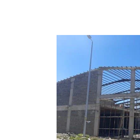
م
ق
ا
و
ل
ا
ت
ه
ن
ا
ج
ر
ب
ا