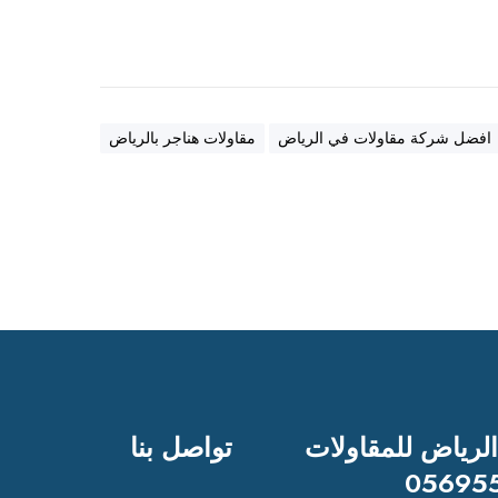
ب
ه
ن
ا
ج
افضل شركة مقاولات في الرياض
مقاولات هناجر بالرياض
ر
ع
ا
ل
ي
ة
ا
ل
ج
و
د
الرياض للمقاولات
تواصل بنا
ة
05695