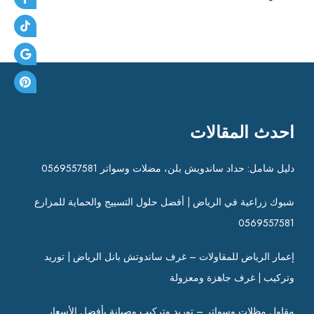
احدث المقالات
دليل شامل: حداد ساندويش بلن، مضلات وسواتر 0569557581
شبوك زراعية في الرياض | أفضل حلول التسييج والحماية للمزارع
0569557581
إعمار الرياض للمقاولات – غرف ساندوتش بانل الرياض | توريد
وتركيب | غرف جاهزة ومعزولة
مقاول مظلات وسواتر – توريد وتركيب وصيانة بأفضل الأسعار