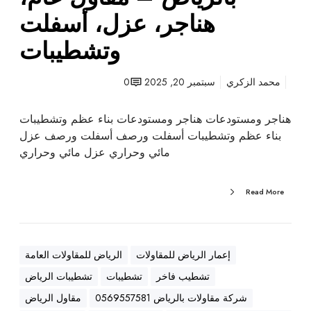
ت
هناجر، عزل، أسفلت
ب
وتشطيبات
ا
ل
ر
محمد الزكري
سبتمبر 20, 2025
0
ي
ا
هناجر ومستودعات هناجر ومستودعات بناء عظم وتشطيبات
ض
بناء عظم وتشطيبات أسفلت ورصف أسفلت ورصف عزل
–
مائي وحراري عزل مائي وحراري
م
ق
Read More
ا
و
ل
ع
إعمار الرياض للمقاولات
الرياض للمقاولات العامة
ا
تشطيب فاخر
تشطيبات
تشطيبات الرياض
م
،
شركة مقاولات بالرياض 0569557581
مقاول الرياض