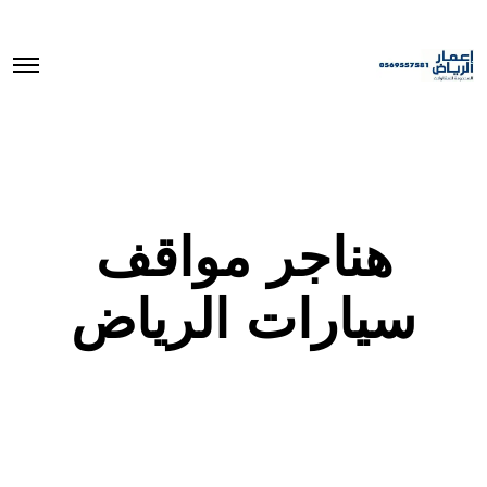
O
p
e
n
M
e
n
u
هناجر مواقف
سيارات الرياض