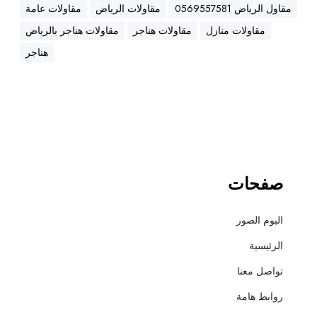
ه
مقاول الرياض 0569557581
مقاولات الرياض
مقاولات عامة
ن
مقاولات منازل
مقاولات هناجر
مقاولات هناجر بالرياض
ا
ج
هناجر
ر
،
ع
ز
ل
،
أ
صفحات
س
ف
البوم الصور
ل
ت
الرئيسية
و
تواصل معنا
ت
ش
روابط هامة
ط