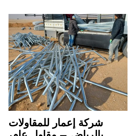
ش
ر
ك
ة
إ
ع
م
ا
ر
ل
ل
م
ق
ا
شركة إعمار للمقاولات
و
ل
بالرياض – مقاول عام،
ا