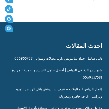
احدث المقالات
دليل شامل: حداد ساندويش بلن، مضلات وسواتر 0569557581
شبوك زراعية في الرياض | أفضل حلول التسييج والحماية للمزارع
0569557581
إعمار الرياض للمقاولات – غرف ساندوتش بانل الرياض | توريد
وتركيب | غرف جاهزة ومعزولة
مقاول مظلات وسواتر – توريد وتركيب وصيانة بأفضل الأسعار