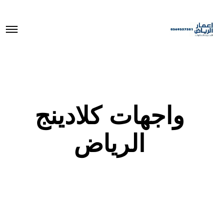
O
p
e
n
M
e
n
u
واجهات كلادينج
الرياض