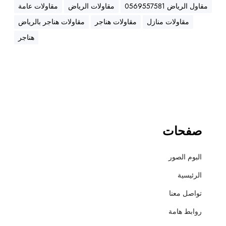
ه
مقاول الرياض 0569557581
مقاولات الرياض
مقاولات عامة
ن
مقاولات منازل
مقاولات هناجر
مقاولات هناجر بالرياض
ا
ج
هناجر
ر
،
ع
ز
ل
،
أ
صفحات
س
ف
البوم الصور
ل
ت
الرئيسية
و
تواصل معنا
ت
ش
روابط هامة
ط