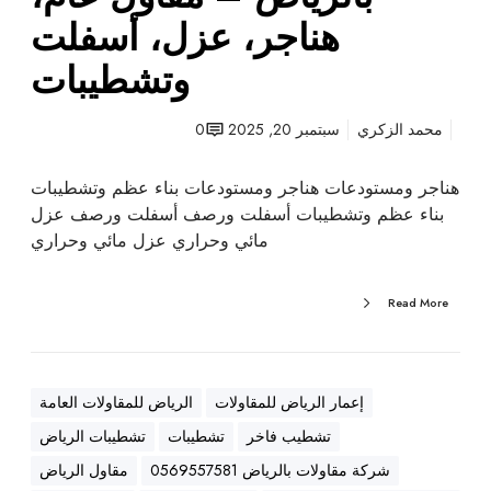
ت
هناجر، عزل، أسفلت
ب
وتشطيبات
ا
ل
ر
محمد الزكري
سبتمبر 20, 2025
0
ي
ا
هناجر ومستودعات هناجر ومستودعات بناء عظم وتشطيبات
ض
بناء عظم وتشطيبات أسفلت ورصف أسفلت ورصف عزل
–
مائي وحراري عزل مائي وحراري
م
ق
Read More
ا
و
ل
ع
إعمار الرياض للمقاولات
الرياض للمقاولات العامة
ا
تشطيب فاخر
تشطيبات
تشطيبات الرياض
م
،
شركة مقاولات بالرياض 0569557581
مقاول الرياض