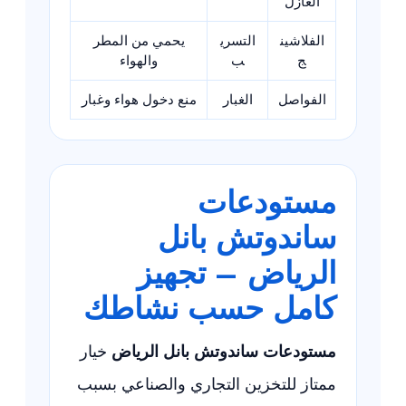
العازل
الفلاشين
التسري
يحمي من المطر
ج
ب
والهواء
الفواصل
الغبار
منع دخول هواء وغبار
مستودعات
ساندوتش بانل
الرياض – تجهيز
كامل حسب نشاطك
مستودعات ساندوتش بانل الرياض
خيار
ممتاز للتخزين التجاري والصناعي بسبب