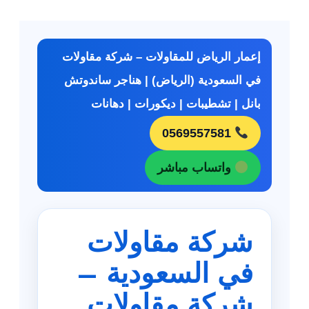
إعمار الرياض للمقاولات – شركة مقاولات
في السعودية (الرياض) | هناجر ساندوتش
بانل | تشطيبات | ديكورات | دهانات
0569557581
واتساب مباشر
شركة مقاولات
في السعودية –
شركة مقاولات