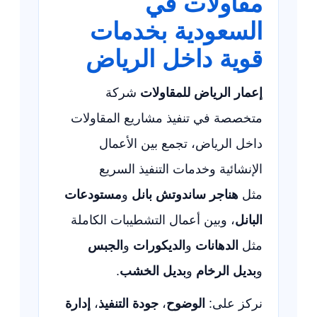
مقاولات في
السعودية بخدمات
قوية داخل الرياض
إعمار الرياض للمقاولات
شركة
متخصصة في تنفيذ مشاريع المقاولات
داخل الرياض، تجمع بين الأعمال
الإنشائية وخدمات التنفيذ السريع
مثل
هناجر ساندوتش بانل
و
مستودعات
البانل
، وبين أعمال التشطيبات الكاملة
مثل
الدهانات
و
الديكورات
و
الجبس
و
بديل الرخام
و
بديل الخشب
.
نركز على:
الوضوح
،
جودة التنفيذ
،
إدارة