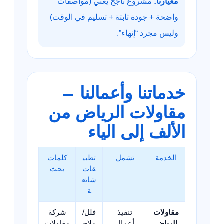
معيارنا:
مشروع ناجح يعني (مواصفات
واضحة + جودة ثابتة + تسليم في الوقت)
وليس مجرد “إنهاء”.
خدماتنا وأعمالنا –
مقاولات الرياض من
الألف إلى الياء
الخدمة
تشمل
تطبي
كلمات
قات
بحث
شائع
ة
مقاولات
تنفيذ
فلل/
شركة
الرياض
أعمال
ملاح
مقاولات