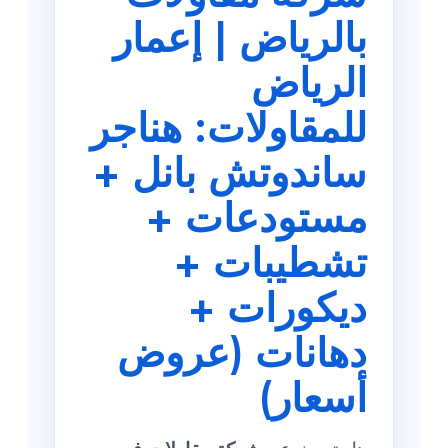
بالرياض | إعمار
الرياض
للمقاولات: هناجر
ساندوتش بانل +
مستودعات +
تشطيبات +
ديكورات +
دهانات (عروض
أسعار)