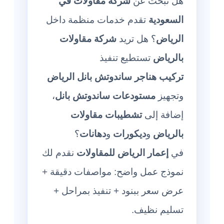
هل تبحث عن
شركة مقاولات في
السعودية
تقدم خدمات منظمة داخل
الرياض
؟ هل تريد
شركة مقاولات
بالرياض
تستطيع تنفيذ
تركيب هناجر ساندوتش بانل الرياض
وتجهيز
مستودعات ساندوتش بانل
،
إضافة إلى
تشطيبات مقاولات
بالرياض
و
ديكورات
و
دهانات
؟
في
إعمار الرياض للمقاولات
نقدم لك
نموذج عمل واضح: مواصفات دقيقة +
عرض سعر ببنود + تنفيذ بمراحل +
تسليم نظيف.