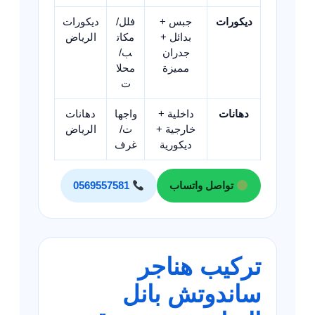
ديكورات
جبس +
فلل/
ديكورات
بدائل +
مكات
الرياض
جدران
ب/
مميزة
محلا
ت
دهانات
داخلية +
واجها
دهانات
خارجية +
ت/
الرياض
ديكورية
غرف
تواصل واتساب
0569557581
تركيب هناجر
ساندوتش بانل