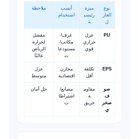
نوع
ميزة
أنسب
ملاحظة
العاز
رئيسي
استخدام
ل
ة
PU
عزل
غرف/
مفضل
حراري
مكاتب/
لحرارة
قوي
مستودعا
الرياض
ت
غالبًا
EPS
تكلفة
مخازن
عزل
أقل
اقتصادية
متوسط
صو
مقاوم
مصانع/
حل أمان
ف
ة
اشتراطا
صخر
حريق
ت
ي