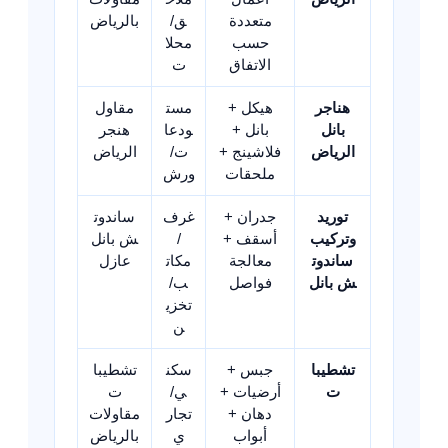
متعددة
ق/
بالرياض
حسب
محلا
الاتفاق
ت
هناجر
هيكل +
مست
مقاول
بانل
بانل +
ودعا
هنجر
الرياض
فلاشينج +
ت/
الرياض
ملحقات
ورش
توريد
جدران +
غرف
ساندوت
وتركيب
أسقف +
/
ش بانل
ساندوت
معالجة
مكات
عازل
ش بانل
فواصل
ب/
تخزي
ن
تشطيبا
جبس +
سكن
تشطيبا
ت
أرضيات +
ي/
ت
دهان +
تجار
مقاولات
أبواب
ي
بالرياض