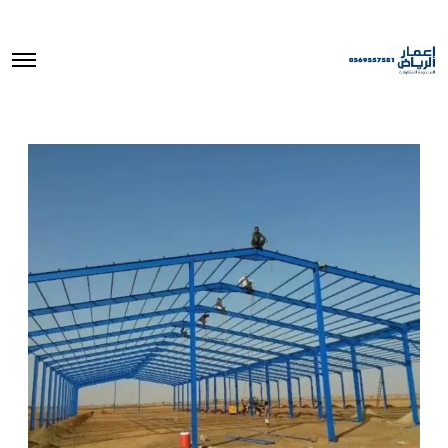
O
p
e
n
M
e
n
u