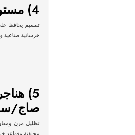
4) مستودعات تخزين
تصميم يحافظ على
خرسانية صناعية و
5) هنا
صاج/سا
تظليل مرن ومقاوم
مجلفنة وقواعد خرس