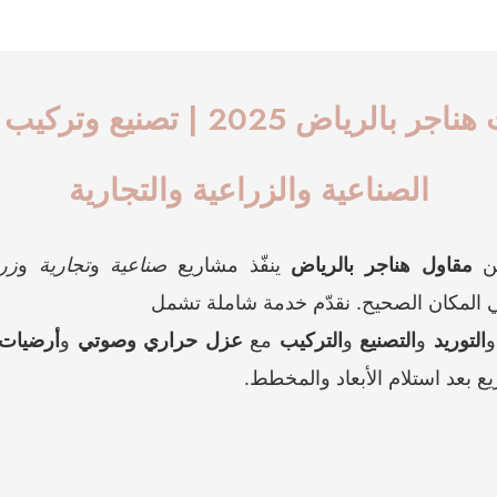
مقاولات هناجر بالرياض 2025 | تصنيع
الصناعية والزراعية والتجارية
عن
مقاول هناجر بالرياض
ينفّذ مشاريع
صناعية
و
تجارية
و
زر
ي المكان الصحيح. نقدّم خدمة شاملة تشمل
التوريد
و
التصنيع
و
التركيب
مع
عزل حراري وصوتي
و
أرضيات 
بعد استلام الأبعاد والمخطط.