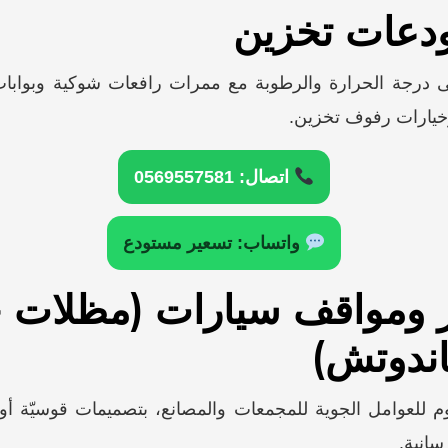
 درجة الحرارة والرطوبة مع ممرات رافعات شوكية وبوابات
خيارات رفوف تخزين.
اتصال: 0569557581
واتساب: تسعير مستودع
جر ومواقف سيارات (مظلات 
ندوتش)
 للعوامل الجوية للمجمعات والمصانع، بتصميمات قوسيّة أو
انية.