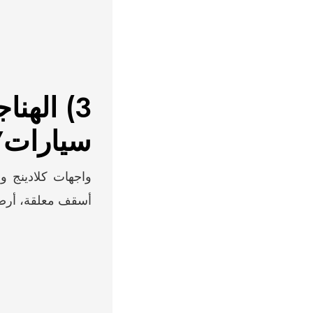
3) الهن
سيارات/
أسقف معلقة، أرضي