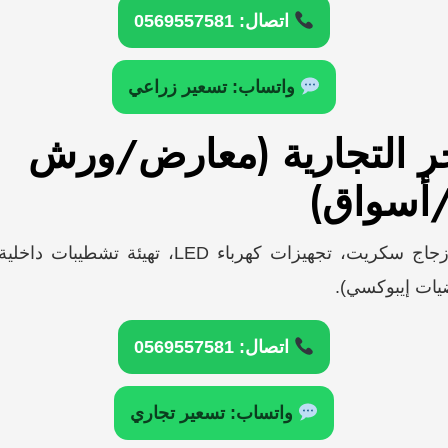
اتصال: 0569557581
واتساب: تسعير زراعي
اجر التجارية (معارض/ورش
أسواق)
واجهات كلادينج وزجاج سكريت، تجهيزات كهرباء LED، 
ات إيبوكسي).
اتصال: 0569557581
واتساب: تسعير تجاري