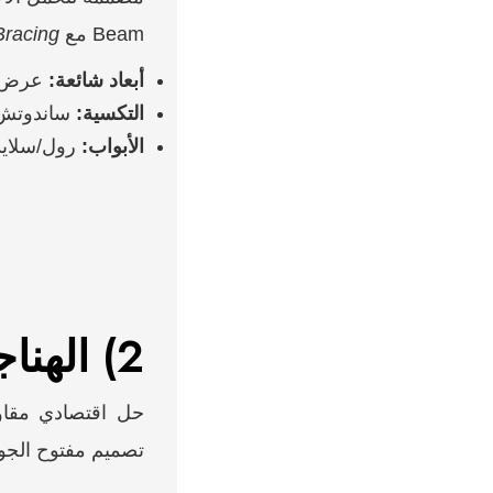
Beam مع
Bracing
أبعاد شائعة:
عرض 20–40م، ارتفاع 6–12م، بحور
التكسية:
ساندوتش بنل 5–10سم أو صاج 
الأبواب:
رول/سلايد
2) الهناجر الزراعية (حظائر/مخازن أعلاف)
حل اقتصادي مقاوم
تصميم مفتوح الجو