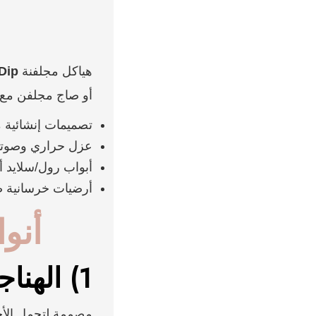
هياكل مجلفنة
Dip
أو صاج مجلفن مع
تصميمات إنشائية 
عزل حراري وصوتي
أبواب رول/سلايد أ
أرضيات خرسانية صناعية (C/Super Flat
أنوا
1) الهناجر الصناعية (مصانع/ورش)