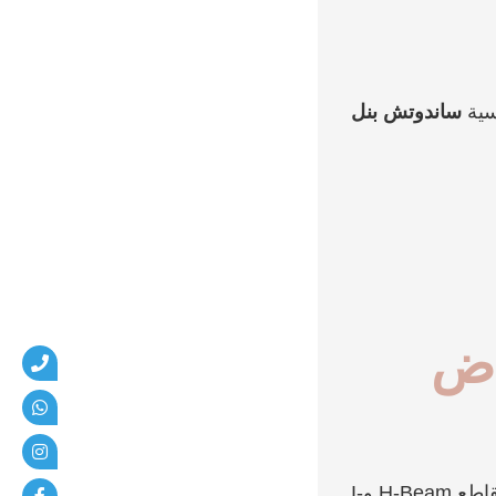
سية
ساندوتش بنل
ياض
مصممة لتحمل الأحمال ونقاط تعليق الرافعات العلوية وتهوية صناعية. نستخدم مقاطع H-Beam وI-