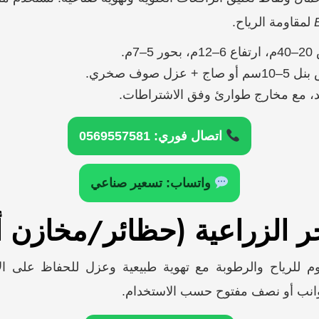
لمقاومة الرياح.
 5–7م.
+ عزل صوف صخري.
، مع مخارج طوارئ وفق الاشتراطات.
اتصال فوري: 0569557581
واتساب: تسعير صناعي
 للرياح والرطوبة مع تهوية طبيعية وعزل للحفاظ على ال
انب أو نصف مفتوح حسب الاستخدام.