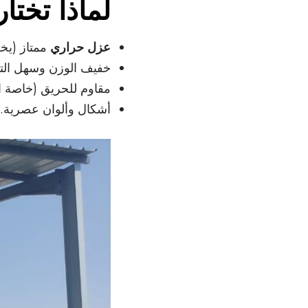
لماذا تختا
عزل حراري
ممتاز (يخف
خفيف الوزن وسهل الت
مقاوم للحريق (خاصة 
أشكال وألوان عصرية.