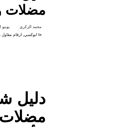
مضلات وسواتر
محمد الزكري
يونيو 12, 2026
In
ابوكسي
,
ارقام مقاول ب
دليل شا
مضلات و