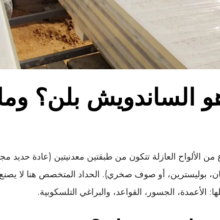
 هو الساندويش بلن؟ وما
من الألواح العازلة تتكون من طبقتين معدنيتين (عادة حديد مجل
ن، بوليسترين، أو صوف صخري). الحداد المتخصص هنا لا يصنع ا
ا: الأعمدة، الجسور، القواعد، والبراغي التلسكوبية.