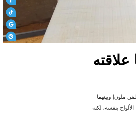
 علاقته
فن ملون) وبينهما
لألواح بنفسه، لكنه