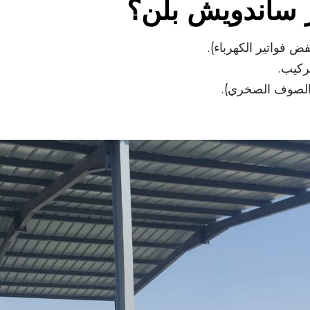
ر ساندويش بلن؟
ض فواتير الكهرباء).
ركيب.
الصوف الصخري).