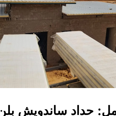
ل: حداد ساندويش بلن