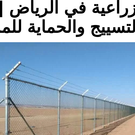
راعية في الرياض |
تسييج والحماية للم