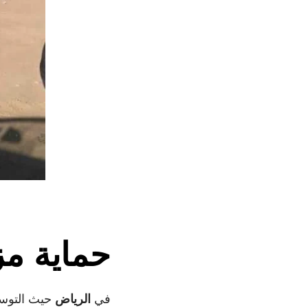
حماية مز
في
الرياض
حيث التوسع