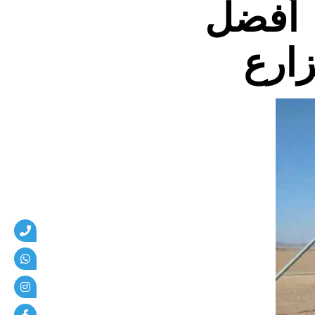
 أفضل
زارع