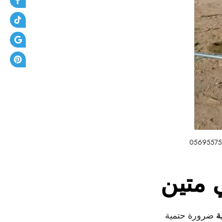
 متين
ة
ضرورة حتمية