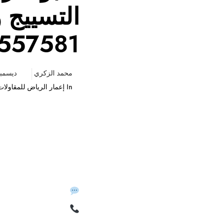
التسييج 
557581
محمد الزكري
ديسمبر 29, 5
In
إعمار الرياض للمقاولات