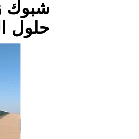
شبوك ز
حلول ال