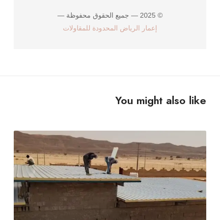
© 2025 — جميع الحقوق محفوظة —
إعمار الرياض المحدودة للمقاولات
You might also like
د
ل
ي
ل
ش
ا
م
ل