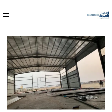
O
p
e
n
M
e
n
u