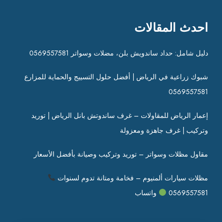
ي
ت
ج
–
احدث المقالات
و
غ
ا
ر
دليل شامل: حداد ساندويش بلن، مضلات وسواتر 0569557581
ل
ف
ح
س
شبوك زراعية في الرياض | أفضل حلول التسييج والحماية للمزارع
م
ا
ا
ن
0569557581
ي
د
ة
و
إعمار الرياض للمقاولات – غرف ساندوتش بانل الرياض | توريد
ل
ت
وتركيب | غرف جاهزة ومعزولة
ل
ش
م
ب
مقاول مظلات وسواتر – توريد وتركيب وصيانة بأفضل الأسعار
ز
ا
ا
ن
مظلات سيارات ألمنيوم – فخامة ومتانة تدوم لسنوات
ر
ل
0569557581
واتساب
ع
ا
0
ل
5