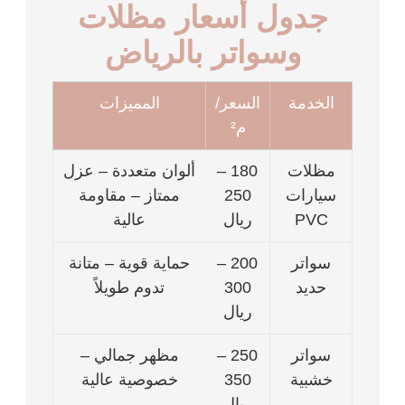
جدول أسعار مظلات
وسواتر بالرياض
الخدمة
السعر/
المميزات
م²
مظلات
180 –
ألوان متعددة – عزل
سيارات
250
ممتاز – مقاومة
PVC
ريال
عالية
سواتر
200 –
حماية قوية – متانة
حديد
300
تدوم طويلاً
ريال
سواتر
250 –
مظهر جمالي –
خشبية
350
خصوصية عالية
ريال