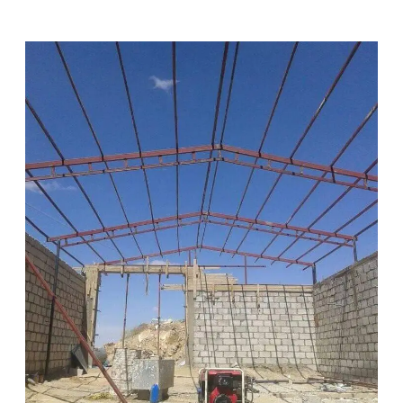
ش
ر
ك
ة
م
ق
ا
و
ل
ا
ت
ب
ا
ل
ر
ي
ا