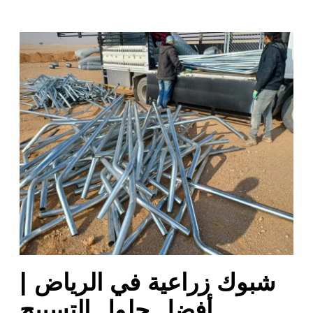
ش
ب
و
ك
ز
ر
ا
ع
ي
ة
ف
ي
ا
ل
شبوك زراعية في الرياض |
ر
ي
أفضل حلول التسييج
ا