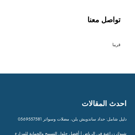
تواصل معنا
قريبا
احدث المقالات
دليل شامل: حداد ساندويش بلن، مضلات وسواتر 0569557581
شبوك زراعية في الرياض | أفضل حلول التسييج والحماية للمزارع