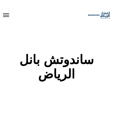
O
p
e
n
M
e
n
u
ساندوتش بانل
الرياض