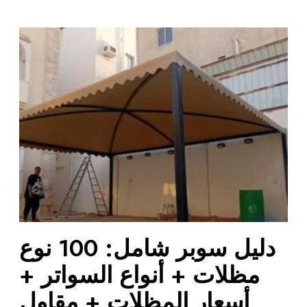
د
ل
ي
ل
س
و
ب
ر
ش
ا
م
ل
:
دليل سوبر شامل: 100 نوع
1
0
مظلات + أنواع السواتر +
0
أسعار المظلات + مقاول
ن