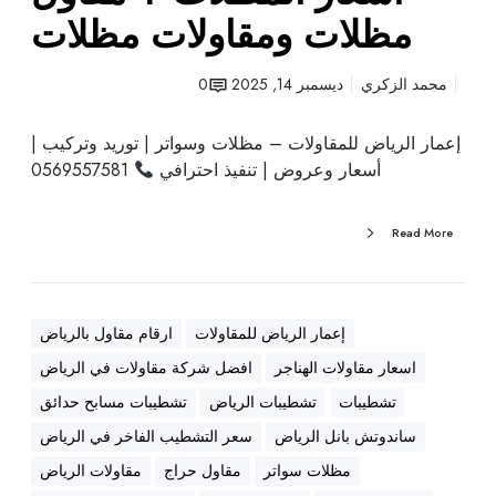
و
مظلات ومقاولات مظلات
ع
م
محمد الزكري
ديسمبر 14, 2025
0
ظ
ل
إعمار الرياض للمقاولات – مظلات وسواتر | توريد وتركيب |
ا
أسعار وعروض | تنفيذ احترافي
0569557581
ت
+
أ
Read More
ن
و
ا
ع
إعمار الرياض للمقاولات
ارقام مقاول بالرياض
ا
اسعار مقاولات الهناجر
افضل شركة مقاولات في الرياض
ل
تشطيبات
تشطيبات الرياض
تشطيبات مسابح حدائق
س
و
ساندوتش بانل الرياض
سعر التشطيب الفاخر في الرياض
ا
مظلات سواتر
مقاول حراج
مقاولات الرياض
ت