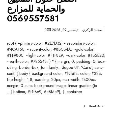
ض
والحماية للمزارع
|
0569557581
أ
ف
ض
محمد الزكري
ديسمبر 29, 2025
0
ل
ح
:root { --primary-color: #2E7D32; --secondary-color:
ل
#4CAF50; --accent-color: #8BC34A; --gold-color:
و
#FF9800; --light-color: #F1F8E9; --dark-color: #1B5E20;
ل
--earth-color: #795548; } * { margin: 0; padding: 0; box-
ا
sizing: border-box; font-family: 'Segoe UI', 'Cairo', sans-
ل
serif; } body { background-color: #f9fdf8; color: #333;
ت
line-height: 1.8; padding: 20px; max-width: 1300px;
س
margin: 0 auto; background-image: linear-gradient(to
ي
bottom, #f1f8e9, #e8f5e9); } .container {…
ي
ج
Read More
و