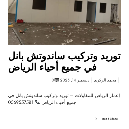
و
و
ت
ت
ش
ر
ب
ك
ا
ي
ن
ب
ل
س
توريد وتركيب ساندوتش بانل
ا
ن
في جميع أحياء الرياض
د
و
محمد الزكري
ديسمبر 14, 2025
0
ت
ش
إعمار الرياض للمقاولات – توريد وتركيب ساندوتش بانل في
ب
جميع أحياء الرياض
0569557581
ا
ن
ل
Read More
ف