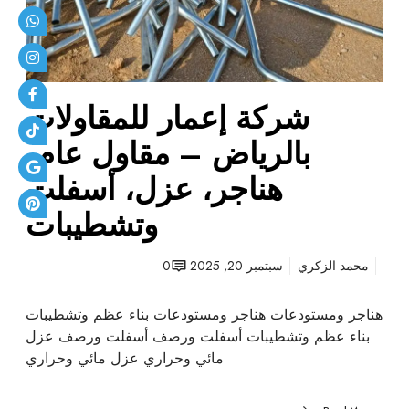
د
ل
ي
م
ك
ق
و
ا
ر
شركة إعمار للمقاولات
و
ا
ل
ت
بالرياض – مقاول عام،
ا
|
ت
هناجر، عزل، أسفلت
د
ب
ه
وتشطيبات
ا
ا
ل
ن
ر
محمد الزكري
سبتمبر 20, 2025
0
ا
ي
ت
ا
هناجر ومستودعات هناجر ومستودعات بناء عظم وتشطيبات
ض
بناء عظم وتشطيبات أسفلت ورصف أسفلت ورصف عزل
–
مائي وحراري عزل مائي وحراري
م
ق