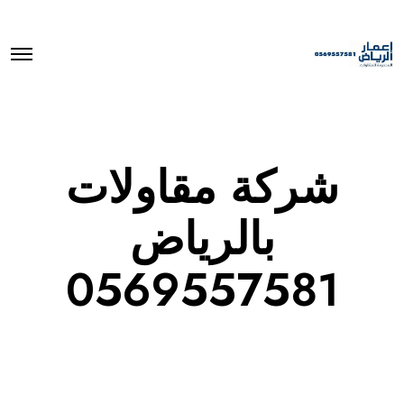
O
p
e
n
M
e
n
u
شركة مقاولات
بالرياض
0569557581