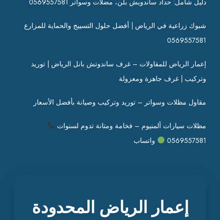
دليل شامل: حداد ساندويش بلن، مضلات وسواتر 0569557581
شبوك زراعية في الرياض | أفضل حلول التسييج والحماية للمزارع
0569557581
إعمار الرياض للمقاولات – غرف ساندوتش بانل الرياض | توريد
وتركيب | غرف جاهزة ومعزولة
مقاول مظلات وسواتر – توريد وتركيب وصيانة بأفضل الأسعار
مظلات سيارات ألمنيوم – فخامة ومتانة تدوم لسنوات
0569557581
واتساب
إعمار الرياض المحدودة