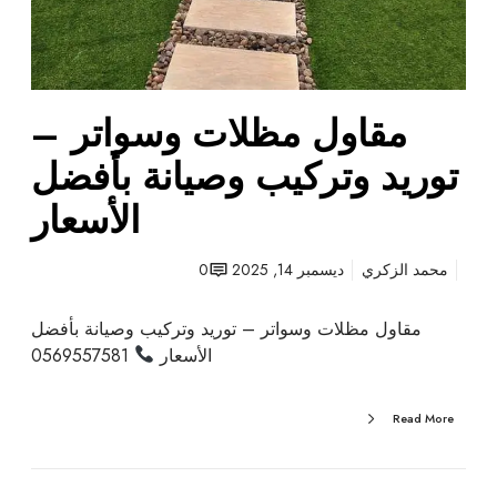
ت
و
ر
ي
مقاول مظلات وسواتر –
د
و
توريد وتركيب وصيانة بأفضل
ت
ر
الأسعار
ك
ي
محمد الزكري
ديسمبر 14, 2025
0
ب
و
مقاول مظلات وسواتر – توريد وتركيب وصيانة بأفضل
ص
الأسعار
0569557581
ي
ا
ن
Read More
ة
ب