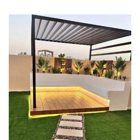
م
ق
ا
و
ل
م
ظ
ل
ا
ت
و
س
و
ا
ت
ر
–