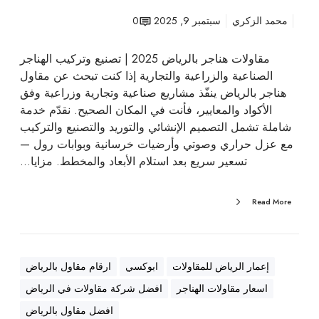
ع
محمد الزكري
سبتمبر 9, 2025
0
و
ت
مقاولات هناجر بالرياض 2025 | تصنيع وتركيب الهناجر
ر
الصناعية والزراعية والتجارية إذا كنت تبحث عن مقاول
ك
هناجر بالرياض ينفّذ مشاريع صناعية وتجارية وزراعية وفق
ي
الأكواد والمعايير، فأنت في المكان الصحيح. نقدّم خدمة
ب
شاملة تشمل التصميم الإنشائي والتوريد والتصنيع والتركيب
ب
مع عزل حراري وصوتي وأرضيات خرسانية وبوابات رول —
ج
تسعير سريع بعد استلام الأبعاد والمخطط. مزايا…
و
د
Read More
ة
ه
ن
د
إعمار الرياض للمقاولات
ابوكسي
ارقام مقاول بالرياض
س
اسعار مقاولات الهناجر
افضل شركة مقاولات في الرياض
ي
ة
افضل مقاول بالرياض