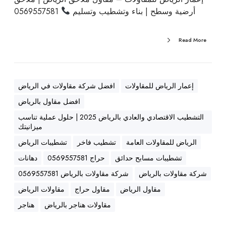
ه
ر
أرضية وسطح | بناء وتشطيب وتسليم
0569557581
ن
ض
ا
ي
ج
ة
Read More
ر
و
ا
س
ل
ط
د
إعمار الرياض للمقاولات
افضل شركة مقاولات في الرياض
ح
م
|
افضل مقاول بالرياض
ا
ب
التشطيب الاقتصادي والعادي بالرياض 2025 | حلول عملية تناسب
م
ن
ميزانيتك
ا
الرياض للمقاولات العامة
تشطيب فاخر
تشطيبات الرياض
ء
تشطيبات مسابح حدائق
حراج 0569557581
دهانات
و
ت
شركة مقاولات بالرياض
شركة مقاولات بالرياض 0569557581
ش
مقاول الرياض
مقاول حراج
مقاولات الرياض
ط
مقاولات هناجر بالرياض
هناجر
ي
ب