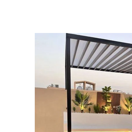
ي
ن
ة
م
ا
ق
ا
ل
و
ب
ل
م
ي
ظ
ل
ا
ا
ن
ت
و
ا
س
و
ت
ا