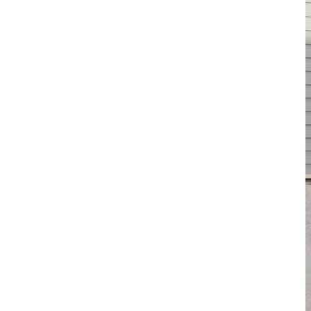
و
ر
ل
و
م
ا
ل
ل
ا
د
ح
م
ق
ا
ا
م
ل
|
ر
ه
ي
ن
ا
ا
ض
ج
|
ر
م
ا
ل
ل
ا
د
ح
م
ق
ا