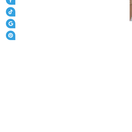
و
ل
ب
ن
ا
ء
ا
ل
د
م
ا
م
|
م
ق
ا
و
ل