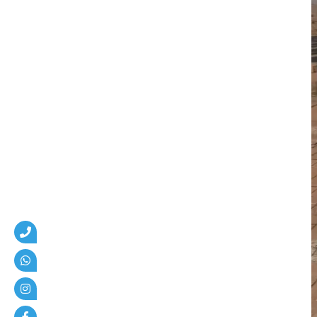
ق
ا
و
ل
ت
ر
م
ي
م
ا
ل
د
م
ا
م
|
م
ق
ا