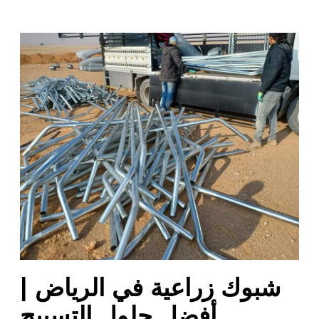
ش
ب
و
ك
ز
ر
ا
ع
ي
ة
ف
ي
ا
ل
شبوك زراعية في الرياض |
ر
ي
أفضل حلول التسييج
ا