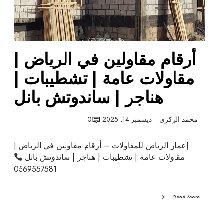
ا
ل
ر
ي
ا
أرقام مقاولين في الرياض |
ض
|
مقاولات عامة | تشطيبات |
م
هناجر | ساندوتش بانل
ق
ا
و
محمد الزكري
ديسمبر 14, 2025
0
ل
ا
إعمار الرياض للمقاولات – أرقام مقاولين في الرياض |
ت
مقاولات عامة | تشطيبات | هناجر | ساندوتش بانل
ع
0569557581
ا
م
Read More
ة
|