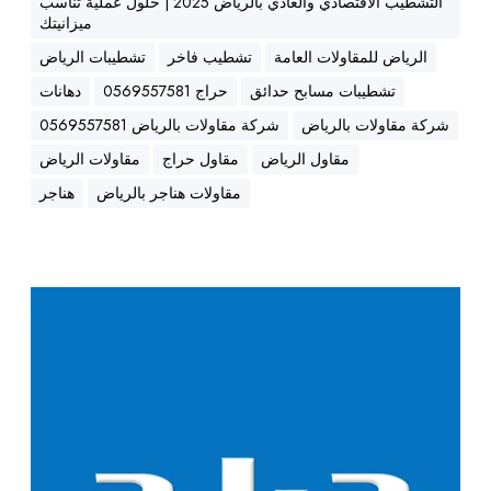
التشطيب الاقتصادي والعادي بالرياض 2025 | حلول عملية تناسب
م
ن
ميزانيتك
ا
الرياض للمقاولات العامة
تشطيب فاخر
تشطيبات الرياض
ء
تشطيبات مسابح حدائق
حراج 0569557581
دهانات
و
ت
شركة مقاولات بالرياض
شركة مقاولات بالرياض 0569557581
ش
مقاول الرياض
مقاول حراج
مقاولات الرياض
ط
مقاولات هناجر بالرياض
هناجر
ي
ب
و
ت
ح
س
ر
ل
ا
ي
ج
م
|
ه
ن
ا