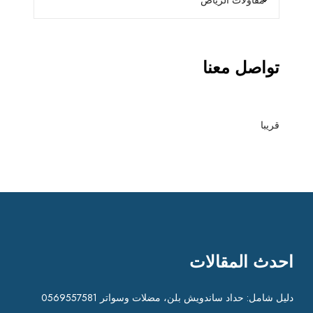
ا
ت
|
د
تواصل معنا
ي
ك
و
ر
قريبا
ا
ت
|
د
ه
ا
ن
احدث المقالات
ا
ت
دليل شامل: حداد ساندويش بلن، مضلات وسواتر 0569557581