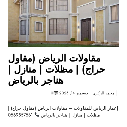
ت
ت
ش
ا
ب
ل
ا
ر
ن
ي
ل
ا
ض
(
مقاولات الرياض (مقاول
م
حراج) | مظلات | منازل |
ق
ا
هناجر بالرياض
و
ل
محمد الزكري
ديسمبر 14, 2025
0
ح
ر
إعمار الرياض للمقاولات – مقاولات الرياض (مقاول حراج) |
ا
مظلات | منازل | هناجر بالرياض
0569557581
ج
)