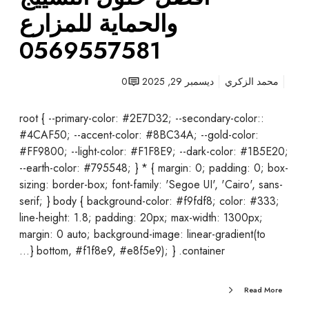
ض
والحماية للمزارع
|
0569557581
أ
ف
ض
محمد الزكري
ديسمبر 29, 2025
0
ل
ح
:root { --primary-color: #2E7D32; --secondary-color:
ل
#4CAF50; --accent-color: #8BC34A; --gold-color:
و
#FF9800; --light-color: #F1F8E9; --dark-color: #1B5E20;
ل
--earth-color: #795548; } * { margin: 0; padding: 0; box-
ا
sizing: border-box; font-family: 'Segoe UI', 'Cairo', sans-
ل
serif; } body { background-color: #f9fdf8; color: #333;
ت
line-height: 1.8; padding: 20px; max-width: 1300px;
س
margin: 0 auto; background-image: linear-gradient(to
ي
bottom, #f1f8e9, #e8f5e9); } .container {…
ي
ج
Read More
و