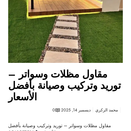
س
5
و
7
ا
5
ت
8
ر
1
–
ت
و
ر
ي
مقاول مظلات وسواتر –
د
و
توريد وتركيب وصيانة بأفضل
ت
ر
الأسعار
ك
ي
محمد الزكري
ديسمبر 14, 2025
0
ب
و
مقاول مظلات وسواتر – توريد وتركيب وصيانة بأفضل
ص