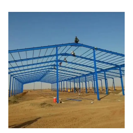
ا
ل
إ
ر
ع
ي
م
ا
ا
ض
ر
ا
ل
ر
ي
ا
ض
ل
ل
م
ق
ا
و