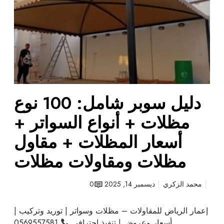
و
ب
ر
ش
ا
م
ل
:
دليل سوبر شامل: 100 نوع
1
0
مظلات + أنواع السواتر +
0
أسعار المظلات + مقاول
ن
و
مظلات ومقاولات مظلات
ع
م
محمد الزكري
ديسمبر 14, 2025
0
ظ
ل
إعمار الرياض للمقاولات – مظلات وسواتر | توريد وتركيب |
ا
أسعار وعروض | تنفيذ احترافي
0569557581
ت