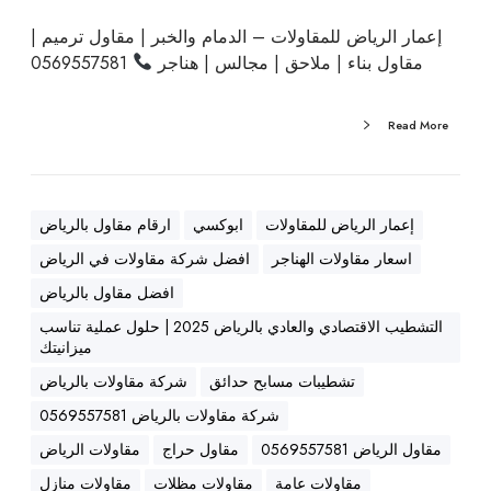
و
و
إعمار الرياض للمقاولات – الدمام والخبر | مقاول ترميم |
ل
م
مقاول بناء | ملاحق | مجالس | هناجر
0569557581
ب
ق
ن
ا
ا
و
Read More
ء
ل
ا
ا
ل
ت
د
إعمار الرياض للمقاولات
ابوكسي
ارقام مقاول بالرياض
م
م
ظ
اسعار مقاولات الهناجر
افضل شركة مقاولات في الرياض
ا
ل
افضل مقاول بالرياض
م
ا
التشطيب الاقتصادي والعادي بالرياض 2025 | حلول عملية تناسب
|
ت
ميزانيتك
م
ق
تشطيبات مسابح حدائق
شركة مقاولات بالرياض
ا
شركة مقاولات بالرياض 0569557581
و
مقاول الرياض 0569557581
مقاول حراج
مقاولات الرياض
ل
مقاولات عامة
مقاولات مظلات
مقاولات منازل
ب