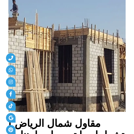
ا
و
ل
ش
م
ا
ل
ا
ل
ر
ي
ا
ض
|
ت
ش
ط
مقاول شمال الرياض |
ي
ب