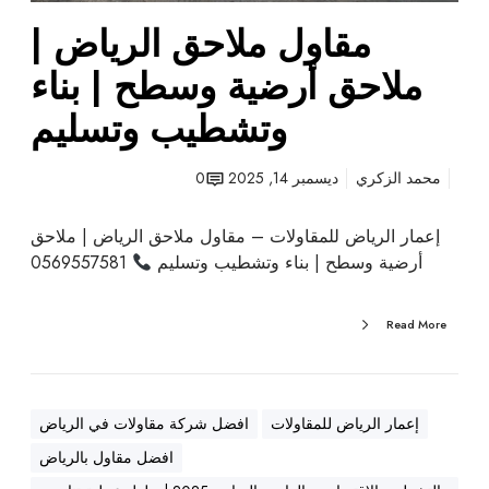
ر
ا
و
مقاول ملاحق الرياض |
ض
ا
|
ملاحق أرضية وسطح | بناء
ل
م
د
ل
وتشطيب وتسليم
م
ا
ا
ح
محمد الزكري
ديسمبر 14, 2025
0
م
ق
|
أ
إعمار الرياض للمقاولات – مقاول ملاحق الرياض | ملاحق
ه
ر
أرضية وسطح | بناء وتشطيب وتسليم
0569557581
ن
ض
ا
ي
ج
ة
Read More
ر
و
ا
س
ل
ط
د
إعمار الرياض للمقاولات
افضل شركة مقاولات في الرياض
ح
م
|
افضل مقاول بالرياض
ا
ب