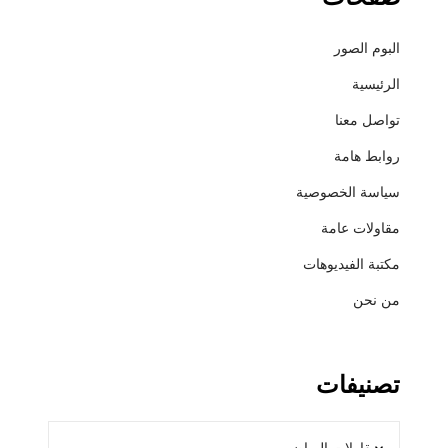
ج
ر
البوم الصور
س
ا
الرئيسية
ن
تواصل معنا
د
و
روابط هامة
ت
سياسة الخصوصية
ش
ب
مقاولات عامة
ا
مكتبة الفيديوهات
ن
ل
من نحن
|
ت
ش
تصنيفات
ط
ي
ب