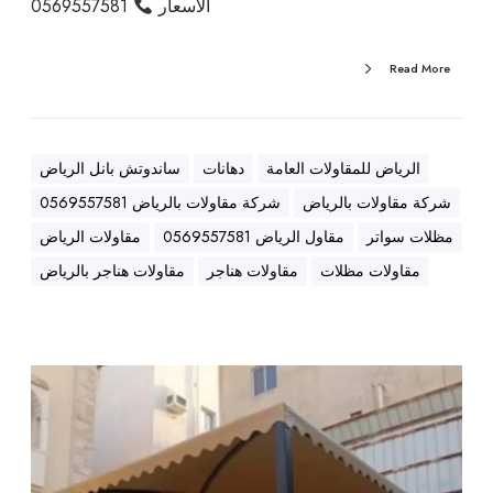
الأسعار
0569557581
ي
ا
ن
Read More
ة
ب
أ
الرياض للمقاولات العامة
دهانات
ساندوتش بانل الرياض
ف
ض
شركة مقاولات بالرياض
شركة مقاولات بالرياض 0569557581
ل
مظلات سواتر
مقاول الرياض 0569557581
مقاولات الرياض
ا
مقاولات مظلات
مقاولات هناجر
مقاولات هناجر بالرياض
ل
أ
س
ع
د
ا
ل
ر
ي
ل
س