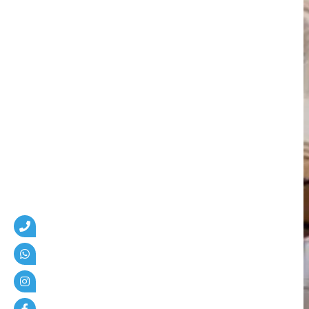
ل
ي
ل
س
و
ب
ر
ش
ا
م
ل
:
1
0
0
ن
و
ع
م