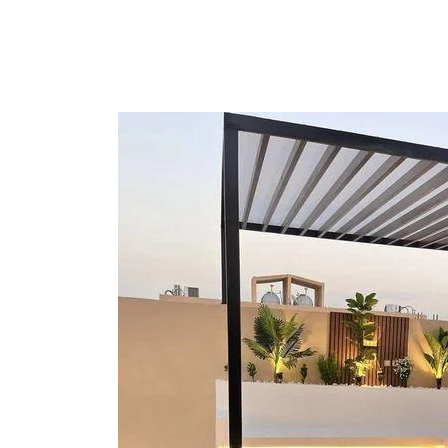
م
ق
ا
و
ل
م
ظ
ل
ا
ت
و
س
و
ا