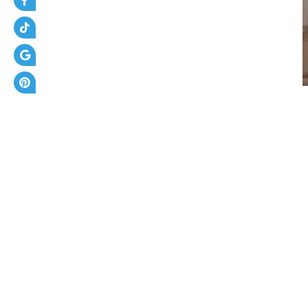
ظ
ل
ا
ت
+
أ
ن
و
ا
ع
ا
ل
س
و
ا
ت
ر
+