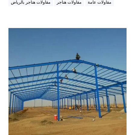
مقاولات عامة
مقاولات هناجر
مقاولات هناجر بالرياض
ر
ب
ا
ل
إ
ر
ع
ي
م
ا
ا
ض
ر
ا
ل
ر
ي
ا
ض
ل
ل
م
ق