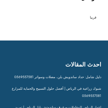
قريبا
احدث المقالات
دليل شامل: حداد ساندويش بلن، مضلات وسواتر 0569557581
شبوك زراعية في الرياض | أفضل حلول التسييج والحماية للمزارع
0569557581
إعمار الرياض للمقاولات – غرف ساندوتش بانل الرياض | توريد