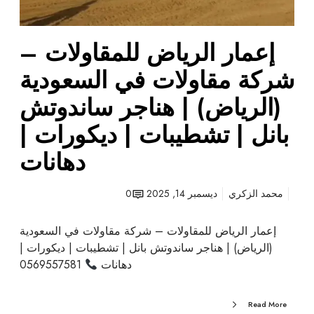
ا
و
إعمار الرياض للمقاولات –
ل
ا
شركة مقاولات في السعودية
ت
–
(الرياض) | هناجر ساندوتش
ش
بانل | تشطيبات | ديكورات |
ر
ك
دهانات
ة
م
محمد الزكري
ديسمبر 14, 2025
0
ق
ا
و
إعمار الرياض للمقاولات – شركة مقاولات في السعودية
ل
(الرياض) | هناجر ساندوتش بانل | تشطيبات | ديكورات |
ا
دهانات
0569557581
ت
ف
Read More
ي