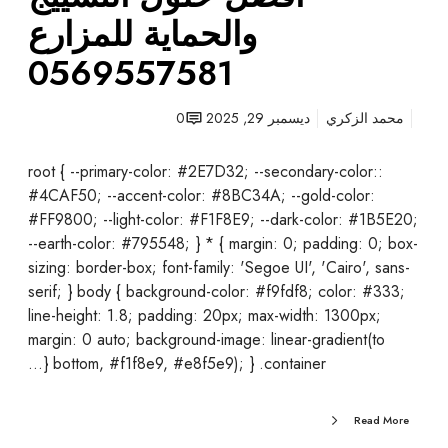
ض
والحماية للمزارع
|
0569557581
أ
ف
ض
محمد الزكري
ديسمبر 29, 2025
0
ل
ح
:root { --primary-color: #2E7D32; --secondary-color:
ل
#4CAF50; --accent-color: #8BC34A; --gold-color:
و
#FF9800; --light-color: #F1F8E9; --dark-color: #1B5E20;
ل
--earth-color: #795548; } * { margin: 0; padding: 0; box-
ا
sizing: border-box; font-family: 'Segoe UI', 'Cairo', sans-
ل
serif; } body { background-color: #f9fdf8; color: #333;
ت
line-height: 1.8; padding: 20px; max-width: 1300px;
س
margin: 0 auto; background-image: linear-gradient(to
ي
bottom, #f1f8e9, #e8f5e9); } .container {…
ي
ج
Read More
و