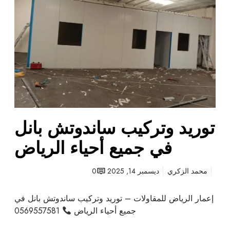
ر
ن
ي
د
د
و
و
ت
ت
ش
ر
ب
ك
ا
ي
ن
ب
ل
س
توريد وتركيب ساندوتش بانل
ا
ن
في جميع أحياء الرياض
د
و
محمد الزكري
ديسمبر 14, 2025
0
ت
ش
إعمار الرياض للمقاولات – توريد وتركيب ساندوتش بانل في
ب
جميع أحياء الرياض
0569557581
ا
ن