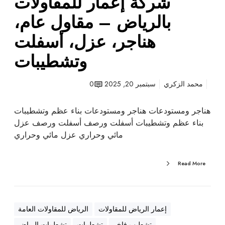
شركة إعمار للمقاولات
ا
ل
ت
بالرياض – مقاول عام،
ا
|
ت
هناجر، عزل، أسفلت
د
ب
ه
وتشطيبات
ا
ا
ل
ن
ر
محمد الزكري
سبتمبر 20, 2025
0
ا
ي
ت
ا
هناجر ومستودعات هناجر ومستودعات بناء عظم وتشطيبات
ض
بناء عظم وتشطيبات أسفلت ورصف أسفلت ورصف عزل
–
مائي وحراري عزل مائي وحراري
م
ق
Read More
ا
و
ل
ع
إعمار الرياض للمقاولات
الرياض للمقاولات العامة
ا
تشطيب فاخر
تشطيبات
تشطيبات الرياض