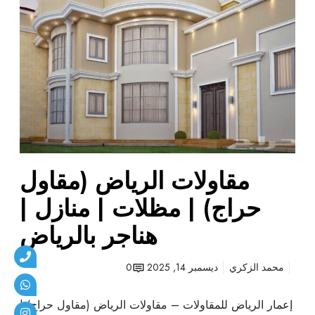
و
ل
ا
ت
ا
ل
ر
ي
ا
ض
(
مقاولات الرياض (مقاول
م
حراج) | مظلات | منازل |
ق
ا
هناجر بالرياض
و
ل
محمد الزكري
ديسمبر 14, 2025
0
ح
ر
إعمار الرياض للمقاولات – مقاولات الرياض (مقاول حراج) |
ا