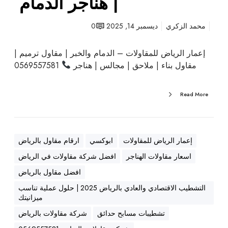
| هناجر الدمام
م
ق
محمد الزكري
ديسمبر 14, 2025
0
ا
و
إعمار الرياض للمقاولات – الدمام والخبر | مقاول ترميم |
ل
مقاول بناء | ملاحق | مجالس | هناجر
0569557581
ب
ن
ا
Read More
ء
ا
ل
د
إعمار الرياض للمقاولات
ابوكسي
ارقام مقاول بالرياض
م
اسعار مقاولات الهناجر
افضل شركة مقاولات في الرياض
ا
افضل مقاول بالرياض
م
التشطيب الاقتصادي والعادي بالرياض 2025 | حلول عملية تناسب
|
ميزانيتك
م
ق
تشطيبات مسابح حدائق
شركة مقاولات بالرياض
ا