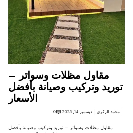
س
5
و
7
ا
5
ت
8
ر
1
–
ت
و
ر
ي
مقاول مظلات وسواتر –
د
و
توريد وتركيب وصيانة بأفضل
ت
ر
الأسعار
ك
ي
محمد الزكري
ديسمبر 14, 2025
0
ب
و
مقاول مظلات وسواتر – توريد وتركيب وصيانة بأفضل
ص