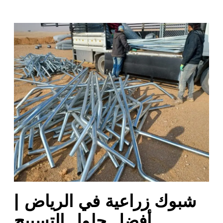
ش
ب
و
ك
ز
ر
ا
ع
ي
ة
ف
ي
ا
ل
شبوك زراعية في الرياض |
ر
ي
أفضل حلول التسييج
ا