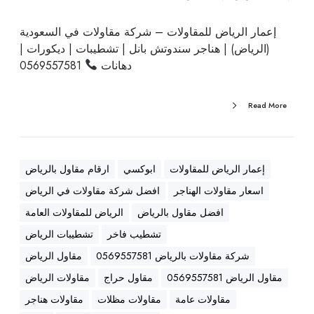
ا
ي
ل
ب
إعمار الرياض للمقاولات – شركة مقاولات في السعودية
ر
ا
(الرياض) | هناجر سندوتش بانل | تشطيبات | ديكورات |
ي
ت
دهانات
0569557581
ا
|
ض
د
Read More
)
ي
|
ك
ه
و
ن
ر
إعمار الرياض للمقاولات
ابوكسي
ارقام مقاول بالرياض
ا
ا
اسعار مقاولات الهناجر
افضل شركة مقاولات في الرياض
ج
ت
ر
|
افضل مقاول بالرياض
الرياض للمقاولات العامة
س
د
تشطيب فاخر
تشطيبات الرياض
ن
ه
شركة مقاولات بالرياض 0569557581
مقاول الرياض
د
ا
و
مقاول الرياض 0569557581
مقاول حراج
مقاولات الرياض
ن
ت
ا
مقاولات عامة
مقاولات مظلات
مقاولات هناجر
ش
ت