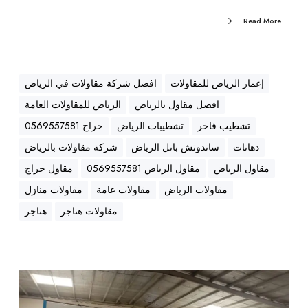
د
م
Read More
م
ة
ا
|
م
ت
ش
إعمار الرياض للمقاولات
افضل شركة مقاولات في الرياض
ط
افضل مقاول بالرياض
الرياض للمقاولات العامة
ي
ب
تشطيب فاخر
تشطيبات الرياض
حراج 0569557581
ا
دهانات
ساندوتش بانل الرياض
شركة مقاولات بالرياض
ت
مقاول الرياض
مقاول الرياض 0569557581
مقاول حراج
|
مقاولات الرياض
مقاولات عامة
مقاولات منازل
ه
ن
مقاولات هناجر
هناجر
ا
ج
ر
|
ت
س
و
ا