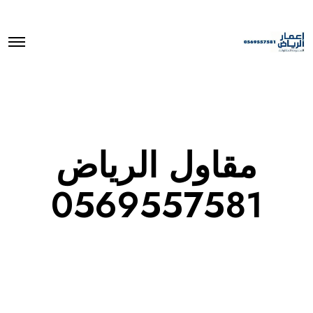
O
p
e
n
M
e
n
u
مقاول الرياض
0569557581