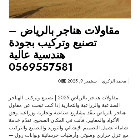
ا
ل
ت
ر
ي
مقاولات هناجر بالرياض –
ا
ض
تصنيع وتركيب بجودة
–
ت
هندسية عالية
ص
0569557581
ن
ي
ع
محمد الزكري
سبتمبر 9, 2025
0
و
ت
مقاولات هناجر بالرياض 2025 | تصنيع وتركيب الهناجر
ر
الصناعية والزراعية والتجارية إذا كنت تبحث عن مقاول
ك
هناجر بالرياض ينفّذ مشاريع صناعية وتجارية وزراعية وفق
ي
الأكواد والمعايير، فأنت في المكان الصحيح. نقدّم خدمة
ب
شاملة تشمل التصميم الإنشائي والتوريد والتصنيع والتركيب
ب
مع عزل حراري وصوتي وأرضيات خرسانية وبوابات رول —
ج