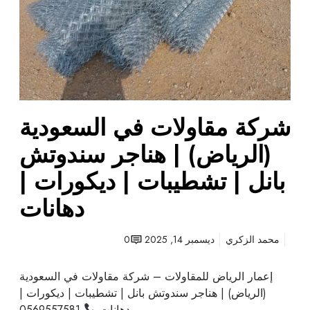
و
ل
ا
ت
ف
ي
ا
شركة مقاولات في السعودية
ل
س
(الرياض) | هناجر سندوتش
ع
و
بانل | تشطيبات | ديكورات |
د
دهانات
ي
ة
(
محمد الزكري
ديسمبر 14, 2025
0
ا
ل
إعمار الرياض للمقاولات – شركة مقاولات في السعودية
ر
(الرياض) | هناجر سندوتش بانل | تشطيبات | ديكورات |
ي
دهانات
0569557581