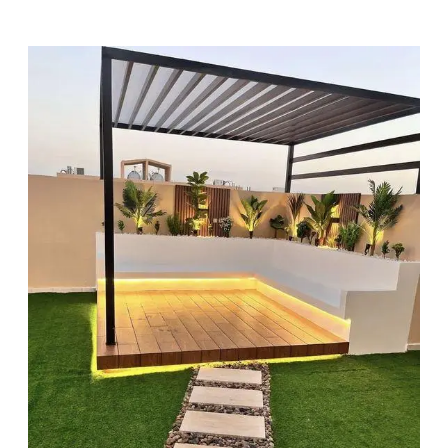
م
ق
ا
و
ل
م
ظ
ل
ا
ت
و
س
و
ا
ت
ر
–