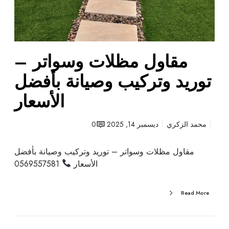
ت
و
ر
ي
مقاول مظلات وسواتر –
د
و
توريد وتركيب وصيانة بأفضل
ت
ر
الأسعار
ك
ي
محمد الزكري
ديسمبر 14, 2025
0
ب
و
مقاول مظلات وسواتر – توريد وتركيب وصيانة بأفضل
ص
الأسعار
0569557581
ي
ا
ن
Read More
ة
ب