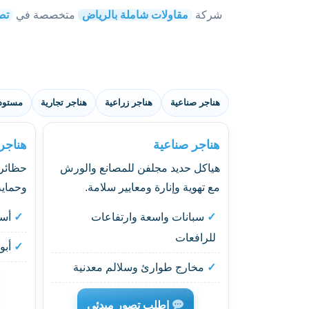
شركة
مقاولات شاملة بالرياض
متخصصة في
تص
هناجر صناعية
هناجر زراعية
هناجر تجارية
مستود
هناجر صناعية
هناجر
هياكل حديد مجلفن للمصانع والورش
حظائر 
مع تهوية وإنارة ومعايير سلامة.
وحماية
سبانات واسعة وارتفاعات
أسق
للرافعات
أبو
مخارج طوارئ وسلالم معدنية
اطلب تصور مبدئي