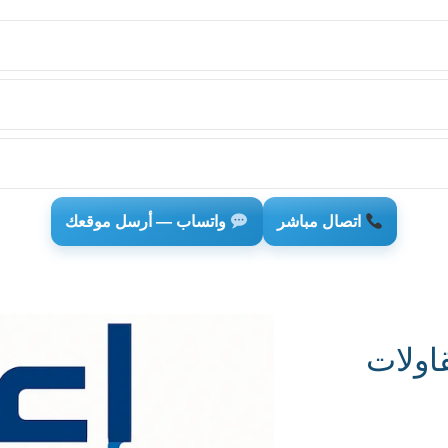
اتصال مباشر
واتساب — أرسل موقعك
اولات