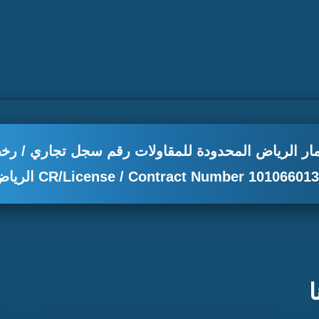
ر الرياض المحدودة للمقاولات رقم سجل تجاري / رخ
CR/License / Contract Number 10106601 الرياض
ا