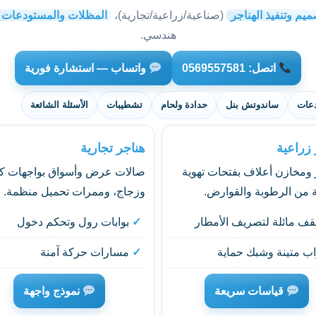
ميم وتنفيذ الهناجر
(صناعية/زراعية/تجارية)،
المظلات والمستودعات
هندسي.
اتصل: 0569557581
واتساب — استشارة فورية
عات
ساندوتش بنل
حدادة ولحام
تشطيبات
الأسئلة الشائعة
 زراعية
هناجر تجارية
ومخازن أعلاف بفتحات تهوية
صالات عرض وأسواق بواجهات كلا
 من الرطوبة والقوارض.
وزجاج، وممرات تحميل منظمة.
ف مائلة لتصريف الأمطار
بوابات رول وتحكم دخول
اب متينة وشبك حماية
مسارات حركة آمنة
قياسات سريعة
نموذج واجهة