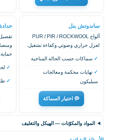
ساندوتش بنل
حدادة
ألواح PUR / PIR / ROCKWOOL
تفصيل
لعزل حراري وصوتي وكفاءة تشغيل.
ومنصا
حماية.
سماكات حسب الحالة المناخية
لحام IG/TIG
نهايات محكمة ومعالجات
طلا
سيليكون
اختيار السماكة
المواد والمكوّنات — الهيكل والتغليف