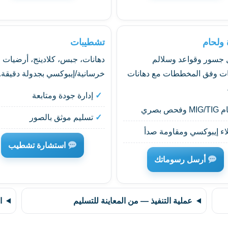
 ولحام
تشطيبات
 جسور وقواعد وسلالم
دهانات، جبس، كلادينج، أرضيات
ت وفق المخططات مع دهانات
خرسانية/إيبوكسي بجدولة دقيقة.
إدارة جودة ومتابعة
M وفحص بصري
تسليم موثق بالصور
ء إيبوكسي ومقاومة صدأ
استشارة تشطيب
أرسل رسوماتك
عملية التنفيذ — من المعاينة للتسليم
ا