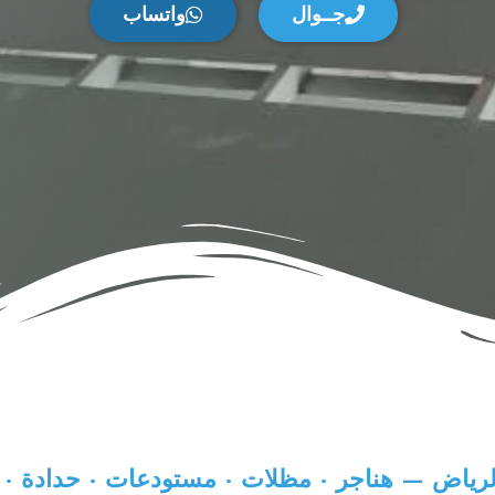
جــوال
واتساب
لرياض — هناجر · مظلات · مستودعات · حدادة ·