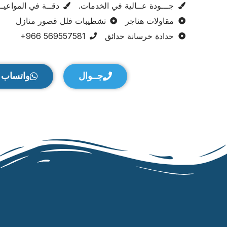
جـــودة عــالية في الخدمات.
دقــة في المواعيــد
مقاولات هناجر
تشطيبات فلل قصور منازل
حدادة خرسانة حدائق
جــوال
واتساب