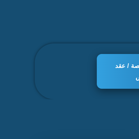
صة / عقد