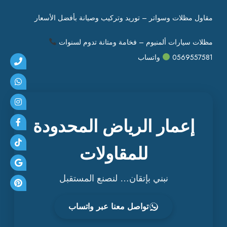
ر
ا
مقاول مظلات وسواتر – توريد وتركيب وصيانة بأفضل الأسعار
ل
ت
مظلات سيارات ألمنيوم – فخامة ومتانة تدوم لسنوات
ش
0569557581
واتساب
ط
ي
ب
ا
ت
ا
إعمار الرياض المحدودة
ل
ح
للمقاولات
د
ي
نبني بإتقان… لنصنع المستقبل
ث
ة
تواصل معنا عبر واتساب