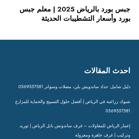
5
جبس بورد بالرياض 2025 | معلم جبس
|
بورد وأسعار التشطيبات الحديثة
م
ع
ل
م
ج
ب
س
احدث المقالات
ب
و
ر
دليل شامل: حداد ساندويش بلن، مضلات وسواتر 0569557581
د
و
شبوك زراعية في الرياض | أفضل حلول التسييج والحماية للمزارع
أ
0569557581
س
ع
إعمار الرياض للمقاولات – غرف ساندوتش بانل الرياض | توريد
ا
وتركيب | غرف جاهزة ومعزولة