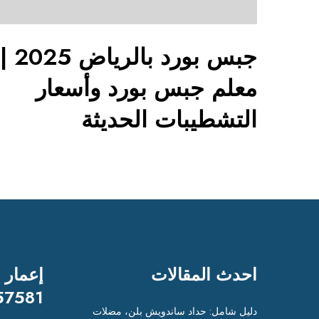
2
0
2
جبس بورد بالرياض 2025 |
5
|
معلم جبس بورد وأسعار
م
ع
التشطيبات الحديثة
ل
م
ج
ب
س
ب
و
ر
د
احدث المقالات
إعمار 
و
57581
أ
دليل شامل: حداد ساندويش بلن، مضلات
س