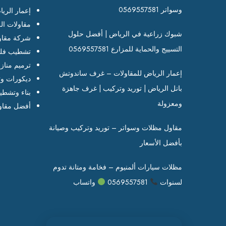
ع
وسواتر 0569557581
إعمار الري
ا
مقاولات ال
ر
شبوك زراعية في الرياض | أفضل حلول
شركة مقاو
ا
التسييج والحماية للمزارع 0569557581
تشطيب فلل
ل
ترميم مناز
ت
إعمار الرياض للمقاولات – غرف ساندوتش
ديكورات وت
ش
بانل الرياض | توريد وتركيب | غرف جاهزة
بناء وتشطي
ط
ومعزولة
ي
أفضل مقاو
ب
مقاول مظلات وسواتر – توريد وتركيب وصيانة
ا
ت
بأفضل الأسعار
ا
ل
مظلات سيارات ألمنيوم – فخامة ومتانة تدوم
ح
لسنوات
0569557581
واتساب
د
ي
ث