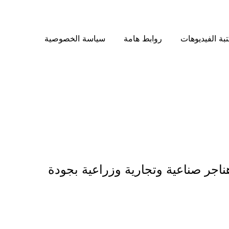
بة الفيديوهات
روابط هامة
سياسة الخصوصية
الرياض 2025 مع إعمار الرياض للمقاولات 0569557581، تنفيذ هناجر صناعية وتجارية وزراعية بجودة