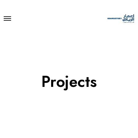
O
p
e
n
M
e
n
u
Projects