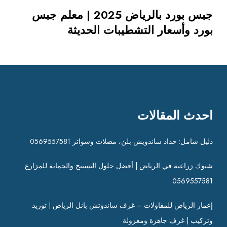
5
جبس بورد بالرياض 2025 | معلم جبس
|
بورد وأسعار التشطيبات الحديثة
م
ع
ل
م
ج
ب
س
احدث المقالات
ب
و
ر
دليل شامل: حداد ساندويش بلن، مضلات وسواتر 0569557581
د
و
شبوك زراعية في الرياض | أفضل حلول التسييج والحماية للمزارع
أ
0569557581
س
ع
إعمار الرياض للمقاولات – غرف ساندوتش بانل الرياض | توريد
ا
وتركيب | غرف جاهزة ومعزولة