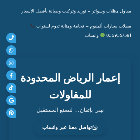
ر
ا
مقاول مظلات وسواتر – توريد وتركيب وصيانة بأفضل الأسعار
ل
ت
مظلات سيارات ألمنيوم – فخامة ومتانة تدوم لسنوات
ش
0569557581
واتساب
ط
ي
ب
ا
ت
ا
إعمار الرياض المحدودة
ل
ح
للمقاولات
د
ي
نبني بإتقان… لنصنع المستقبل
ث
ة
تواصل معنا عبر واتساب