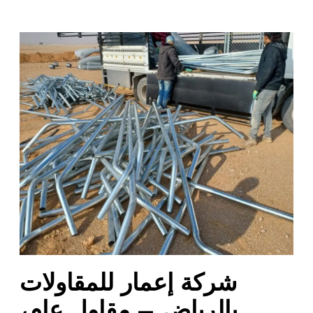
ش
ر
ك
ة
إ
ع
م
ا
ر
ل
ل
م
ق
ا
شركة إعمار للمقاولات
و
ل
بالرياض – مقاول عام،
ا