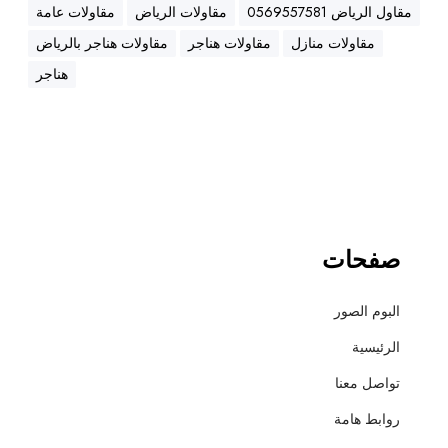
ه
مقاول الرياض 0569557581
مقاولات الرياض
مقاولات عامة
ن
مقاولات منازل
مقاولات هناجر
مقاولات هناجر بالرياض
ا
ج
هناجر
ر
،
ع
ز
ل
،
أ
صفحات
س
ف
البوم الصور
ل
ت
الرئيسية
و
تواصل معنا
ت
ش
روابط هامة
ط