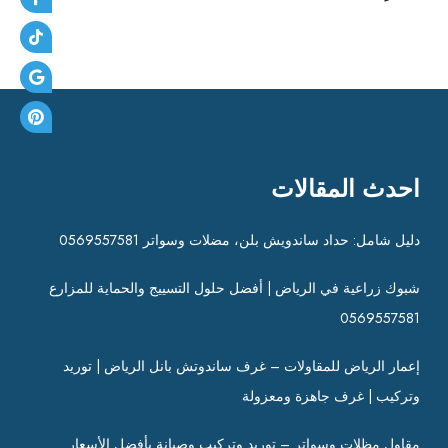
احدث المقالات
دليل شامل: حداد ساندويش بلن، مضلات وسواتر 0569557581
شبوك زراعية في الرياض | أفضل حلول التسييج والحماية للمزارع
0569557581
إعمار الرياض للمقاولات – غرف ساندوتش بانل الرياض | توريد
وتركيب | غرف جاهزة ومعزولة
مقاول مظلات وسواتر – توريد وتركيب وصيانة بأفضل الأسعار