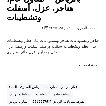
ت
هناجر، عزل، أسفلت
ب
وتشطيبات
ا
ل
ر
محمد الزكري
سبتمبر 20, 2025
0
ي
ا
هناجر ومستودعات هناجر ومستودعات بناء عظم وتشطيبات
ض
بناء عظم وتشطيبات أسفلت ورصف أسفلت ورصف عزل
–
مائي وحراري عزل مائي وحراري
م
ق
Read More
ا
و
ل
ع
إعمار الرياض للمقاولات
الرياض للمقاولات العامة
ا
تشطيب فاخر
تشطيبات
تشطيبات الرياض
م
،
شركة مقاولات بالرياض 0569557581
مقاول الرياض