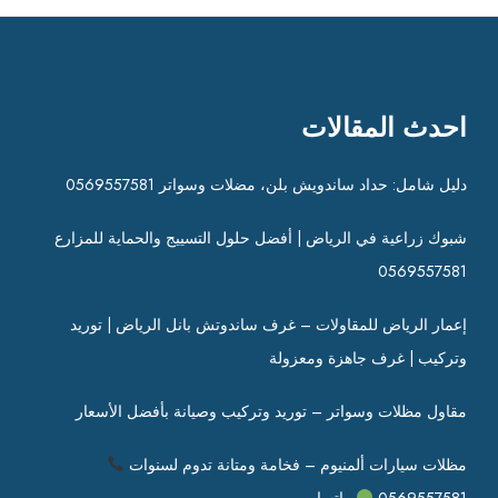
احدث المقالات
دليل شامل: حداد ساندويش بلن، مضلات وسواتر 0569557581
شبوك زراعية في الرياض | أفضل حلول التسييج والحماية للمزارع
0569557581
إعمار الرياض للمقاولات – غرف ساندوتش بانل الرياض | توريد
وتركيب | غرف جاهزة ومعزولة
مقاول مظلات وسواتر – توريد وتركيب وصيانة بأفضل الأسعار
مظلات سيارات ألمنيوم – فخامة ومتانة تدوم لسنوات
0569557581
واتساب