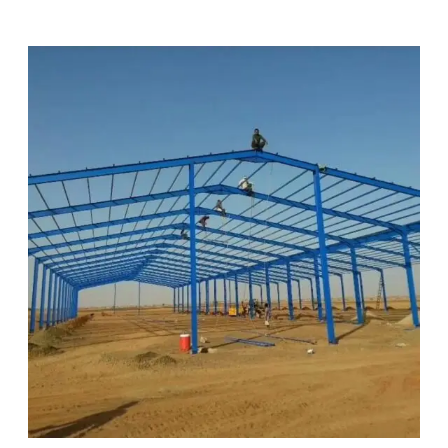
م
ق
ا
و
ل
ا
ت
ه
ن
ا
ج
ر
ب
ا
ل
ر
ي