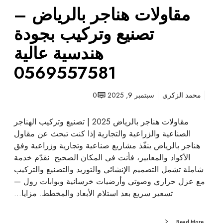
مقاولات هناجر بالرياض –
ا
ض
تصنيع وتركيب بجودة
–
ت
هندسية عالية
ص
0569557581
ن
ي
ع
محمد الزكري
سبتمبر 9, 2025
0
و
ت
مقاولات هناجر بالرياض 2025 | تصنيع وتركيب الهناجر
ر
الصناعية والزراعية والتجارية إذا كنت تبحث عن مقاول
ك
هناجر بالرياض ينفّذ مشاريع صناعية وتجارية وزراعية وفق
ي
الأكواد والمعايير، فأنت في المكان الصحيح. نقدّم خدمة
ب
شاملة تشمل التصميم الإنشائي والتوريد والتصنيع والتركيب
ب
مع عزل حراري وصوتي وأرضيات خرسانية وبوابات رول —
ج
تسعير سريع بعد استلام الأبعاد والمخطط. مزايا…
و
د
Read More