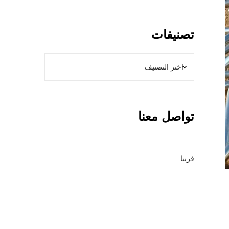
و
ل
ا
تصنيفات
ت
ب
ا
ل
ر
ي
تواصل معنا
ا
ض
–
م
قريبا
ق
ا
و
ل
ع
ا