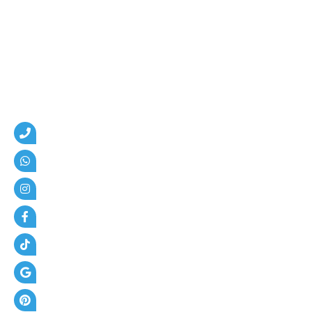
م
،
ه
ن
ا
ج
ر
،
ع
ز
ل
،
أ
س
ف
ل
ت
و