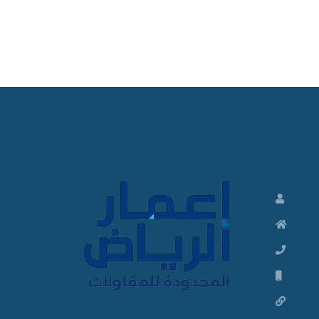
ت
ش
ط
ي
ب
ا
ت