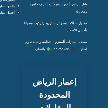
بانل الرياض | توريد وتركيب | غرف جاهزة
بناء وتشطي
ومعزولة
أفضل مقاو
مقاول مظلات وسواتر – توريد وتركيب وصيانة
بأفضل الأسعار
مظلات سيارات ألمنيوم – فخامة ومتانة تدوم
لسنوات
0569557581
واتساب
إعمار الرياض
المحدودة
للمقاولات