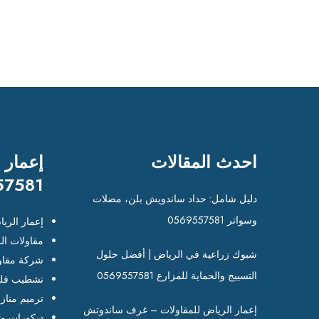
احدث المقالات
إعمار 
57581
دليل شامل: حداد ساندويش بلن، مضلات
وسواتر 0569557581
إعمار الري
مقاولات ال
شبوك زراعية في الرياض | أفضل حلول
شركة مقاو
التسييج والحماية للمزارع 0569557581
تشطيب فلل
ترميم مناز
إعمار الرياض للمقاولات – غرف ساندوتش
ديكورات وت