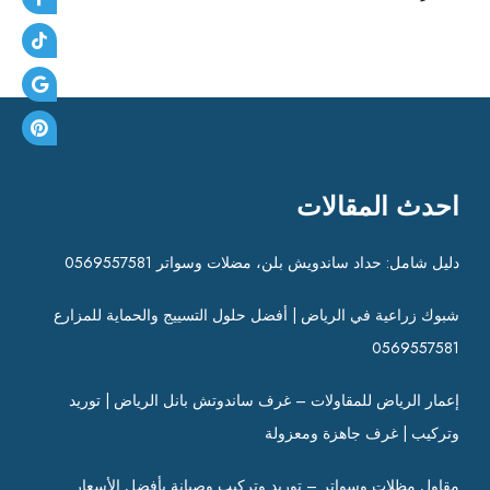
احدث المقالات
دليل شامل: حداد ساندويش بلن، مضلات وسواتر 0569557581
شبوك زراعية في الرياض | أفضل حلول التسييج والحماية للمزارع
0569557581
إعمار الرياض للمقاولات – غرف ساندوتش بانل الرياض | توريد
وتركيب | غرف جاهزة ومعزولة
مقاول مظلات وسواتر – توريد وتركيب وصيانة بأفضل الأسعار