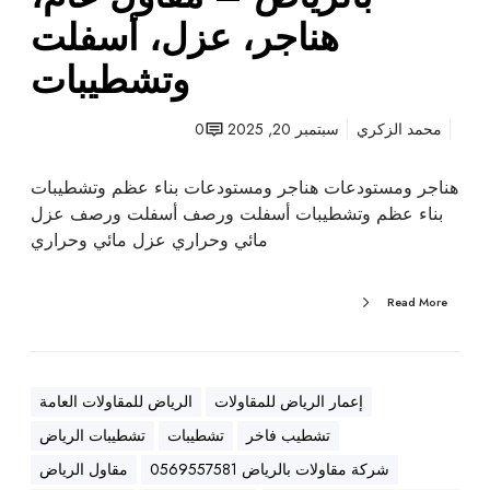
ت
هناجر، عزل، أسفلت
ب
وتشطيبات
ا
ل
ر
محمد الزكري
سبتمبر 20, 2025
0
ي
ا
هناجر ومستودعات هناجر ومستودعات بناء عظم وتشطيبات
ض
بناء عظم وتشطيبات أسفلت ورصف أسفلت ورصف عزل
–
مائي وحراري عزل مائي وحراري
م
ق
Read More
ا
و
ل
ع
إعمار الرياض للمقاولات
الرياض للمقاولات العامة
ا
تشطيب فاخر
تشطيبات
تشطيبات الرياض
م
،
شركة مقاولات بالرياض 0569557581
مقاول الرياض