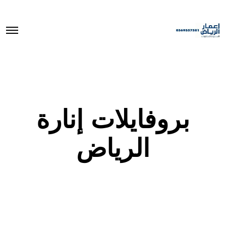
O
p
e
n
M
e
n
u
بروفايلات إنارة
الرياض