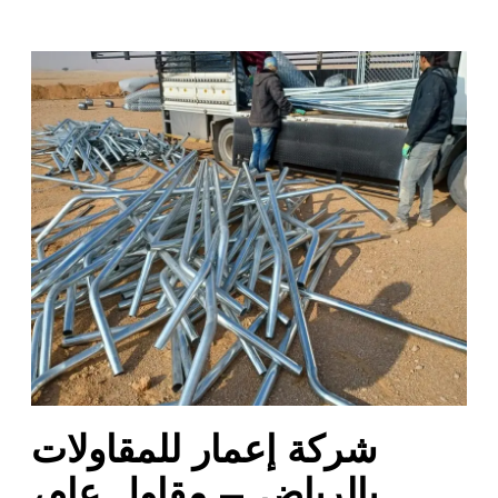
ش
ر
ك
ة
إ
ع
م
ا
ر
ل
ل
م
ق
ا
شركة إعمار للمقاولات
و
ل
بالرياض – مقاول عام،
ا