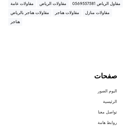
ه
مقاول الرياض 0569557581
مقاولات الرياض
مقاولات عامة
ن
مقاولات منازل
مقاولات هناجر
مقاولات هناجر بالرياض
ا
ج
هناجر
ر
،
ع
ز
ل
،
أ
صفحات
س
ف
البوم الصور
ل
ت
الرئيسية
و
تواصل معنا
ت
ش
روابط هامة
ط